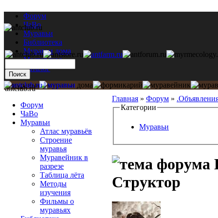
Форум
ЧаВо
Муравьи
Библиотека
Муравьи дома
Мастерская
Каталог
antclub.ru
Главная
»
Форум
»
.Объявлени
Форум
Категории
ЧаВо
Муравьи
Муравьи
Атлас муравьёв
Строение
муравья
Муравейник в
разрезе
Таблица лёта
Структор
Методы
изучения
Фильмы о
муравьях