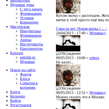
Библиотека
Муравьи дома
С чего начать
Формикарии
Куплю матку с расплодом. Жела
Условия
матки к этой просто ещё яиц п
Кормление
Мастерская
Смысла нет. Новая матка с ... ›
Инкубаторы
24/04/2013 - 17:49 »
Муравьед
Формикарии
Арены
Инструменты
Наполнители
Каталог
antclub.ru
09/05/2013 - 10:06 »
xriterx
Муравьи
Не катит...
Новое на сайте
Форум
Блоги
События в
колониях
Блоги
08/05/2013 - 12:52 »
Муравьед
Колонии
Можно сказать что в Москве.
Войти
Peгиcтpaция