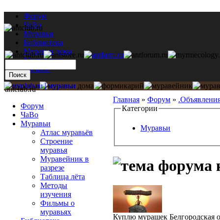
Форум
ЧаВо
Муравьи
Библиотека
Муравьи дома
Мастерская
Каталог
antclub.ru
Главная
»
Форум
»
.Объявлени
Форум
Категории
ЧаВо
Муравьи
Муравьи
Атлас муравьёв
Строение
муравья
Муравейник в
к
разрезе
Таблица лёта
Методы
изучения
Фильмы о
муравьях
Куплю мурашек Белгородская о