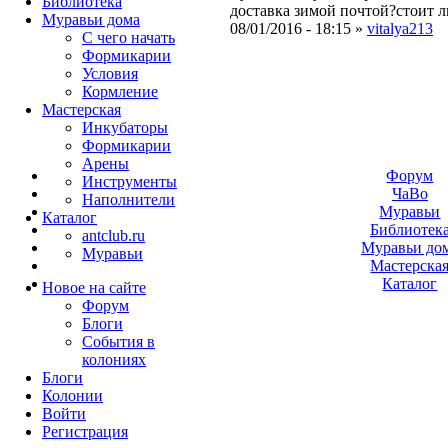
Библиотека
доставка зимой почтой?стоит л
Муравьи дома
08/01/2016 - 18:15 »
vitalya213
С чего начать
Формикарии
Условия
Кормление
Мастерская
Инкубаторы
Формикарии
Арены
Форум
Инструменты
ЧаВо
Наполнители
Муравьи
Каталог
Библиотек
antclub.ru
Муравьи до
Муравьи
Мастерска
Каталог
Новое на сайте
Форум
Блоги
События в
колониях
Блоги
Колонии
Войти
Peгиcтpaция