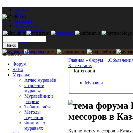
Форум
ЧаВо
Муравьи
Библиотека
Муравьи дома
Мастерская
Каталог
antclub.ru
Главная
»
Форум
»
.Объявлени
Форум
Казахстане.
ЧаВо
Категории
Муравьи
Атлас муравьёв
Муравьи
Строение
муравья
Муравейник в
разрезе
Таблица лёта
Методы
мессоров в Каз
изучения
Фильмы о
муравьях
Куплю матку мессоров в Казахс