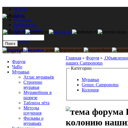
Форум
ЧаВо
Муравьи
Библиотека
Муравьи дома
Мастерская
Каталог
antclub.ru
Главная
»
Форум
»
.Объявлени
Форум
наших Camponotus
ЧаВо
Категории
Муравьи
Атлас муравьёв
Муравьи
Строение
Genus: Camponotus
муравья
Колония
Муравейник в
разрезе
Таблица лёта
Методы
изучения
Фильмы о
колонию наши
муравьях