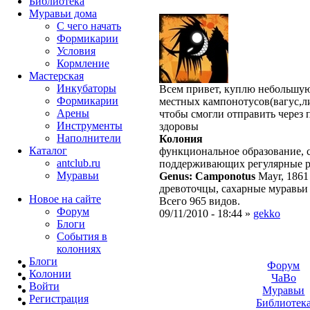
Библиотека
Муравьи дома
С чего начать
Формикарии
Условия
Кормление
Мастерская
Инкубаторы
Всем привет, куплю небольшу
Формикарии
местных кампонотусов(вагус,ли
Арены
чтобы смогли отправить через 
Инструменты
здоровы
Наполнители
Колония
Каталог
функциональное образование, с
antclub.ru
поддерживающих регулярные 
Муравьи
Genus: Camponotus
Mayr, 1861
древоточцы, сахарные муравьи
Новое на сайте
Всего 965 видов.
Форум
09/11/2010 - 18:44 »
gekko
Блоги
События в
колониях
Блоги
Форум
Колонии
ЧаВо
Войти
Муравьи
Peгиcтpaция
Библиотек