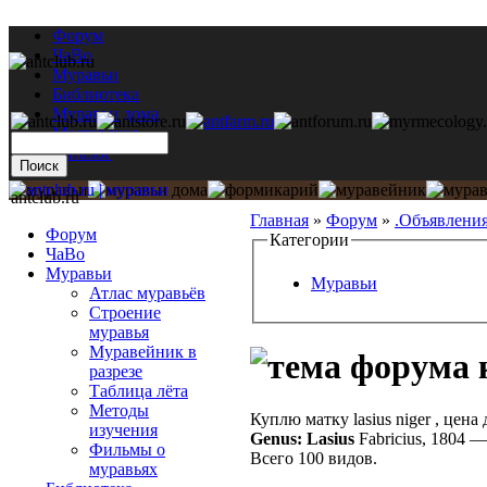
Форум
ЧаВо
Муравьи
Библиотека
Муравьи дома
Мастерская
Каталог
antclub.ru
Главная
»
Форум
»
.Объявлени
Форум
Категории
ЧаВо
Муравьи
Муравьи
Атлас муравьёв
Строение
муравья
Муравейник в
к
разрезе
Таблица лёта
Методы
Куплю матку lasius niger , цен
изучения
Genus: Lasius
Fabricius, 1804
Фильмы о
Всего 100 видов.
муравьях