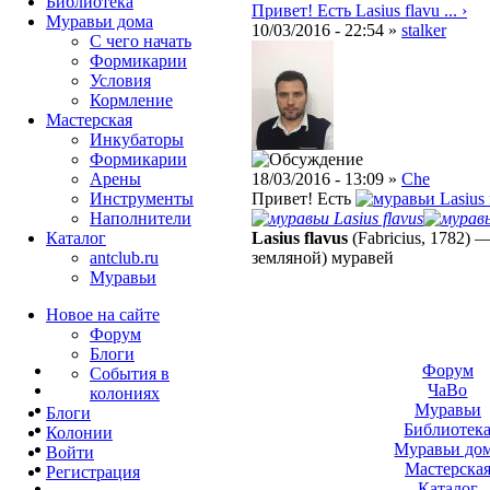
Библиотека
Привет! Есть Lasius flavu ... ›
Муравьи дома
10/03/2016 - 22:54 »
stalker
С чего начать
Формикарии
Условия
Кормление
Мастерская
Инкубаторы
Формикарии
Арены
18/03/2016 - 13:09 »
Che
Инструменты
Привет! Есть
Lasius 
Наполнители
Lasius flavus
Каталог
Lasius flavus
(Fabricius, 1782)
antclub.ru
земляной) муравей
Муравьи
Новое на сайте
Форум
Блоги
Форум
События в
ЧаВо
колониях
Муравьи
Блоги
Библиотек
Колонии
Муравьи до
Войти
Мастерска
Peгиcтpaция
Каталог