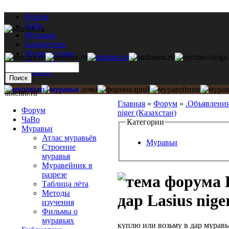
Форум
ЧаВо
Муравьи
Библиотека
Муравьи дома
Мастерская
Каталог
antclub.ru
Главная
»
Форум
»
.Объявлени
Форум
niger (Казахстан)
ЧаВо
Категории
Муравьи
Атлас муравьёв
Муравьи
Строение
муравья
Муравейник в
разрезе
Таблица лёта
Методы
дар Lasius nige
изучения
Фильмы о
муравьях
куплю или возьму в дар муравь