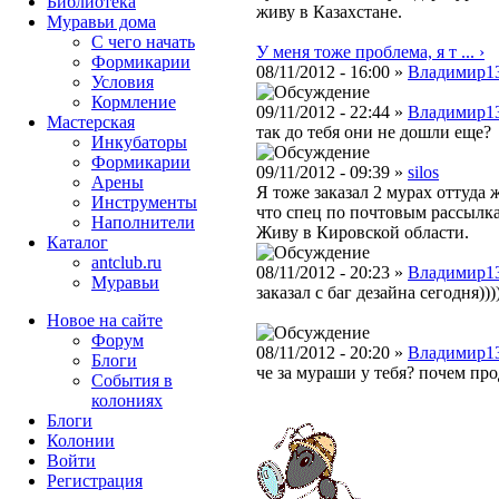
Библиотека
живу в Казахстане.
Муравьи дома
С чего начать
У меня тоже проблема, я т ... ›
Формикарии
08/11/2012 - 16:00 »
Владимир1
Условия
Кормление
09/11/2012 - 22:44 »
Владимир1
Мастерская
так до тебя они не дошли еще?
Инкубаторы
Формикарии
09/11/2012 - 09:39 »
silos
Арены
Я тоже заказал 2 мурах оттуда
Инструменты
что спец по почтовым рассылкам
Наполнители
Живу в Кировской области.
Каталог
antclub.ru
08/11/2012 - 20:23 »
Владимир1
Муравьи
заказал с баг дезайна сегодня))
Новое на сайте
Форум
08/11/2012 - 20:20 »
Владимир1
Блоги
че за мураши у тебя? почем пр
События в
колониях
Блоги
Колонии
Войти
Peгиcтpaция