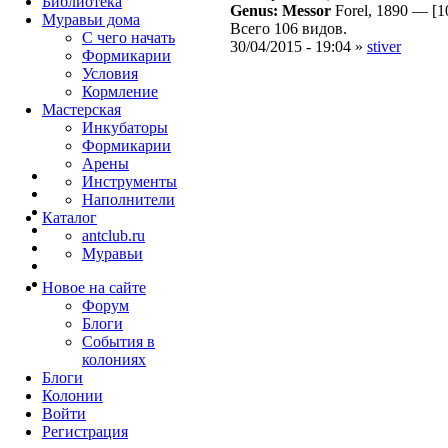
Библиотека
Genus: Messor
Forel, 1890
—
[1
Муравьи дома
Всего 106 видов.
С чего начать
30/04/2015 - 19:04 »
stiver
Формикарии
Условия
Кормление
Мастерская
Инкубаторы
Формикарии
Арены
Инструменты
Наполнители
Каталог
antclub.ru
Муравьи
Новое на сайте
Форум
Блоги
События в
колониях
Блоги
Колонии
Войти
Peгиcтpaция