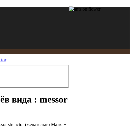
tor
в вида : messor
sor strcuctor (желательно Матка+