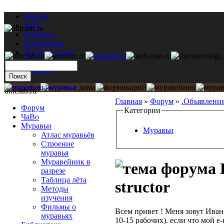
Форум
ЧаВо
Муравьи
Библиотека
Муравьи дома
Мастерская
Каталог
antclub.ru
Главная
»
Форум
»
.Объявлени
Форум
Категории
ЧаВо
Муравьи
Муравьи
Атлас муравьёв
Строение
муравья
Муравейник в
К
разрезе
Таблица лёта
structor
Методы
изучения
Фильмы о
Всем привет ! Меня зовут Иван,
муравьях
10-15 рабочих). если что мой e-