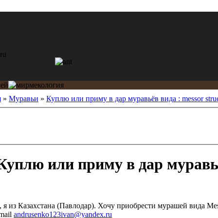
я
»
Муравьи
»
Куплю или приму в дар муравьёв вида : messor struc
уплю или приму в дар муравьё
 я из Казахстана (Павлодар). Хочу приобрести мурашей вида Mes
mail
andrusenko123ivan@yandex.ru