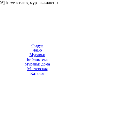
06] harvester ants, муравьи-жнецы
Форум
ЧаВо
Муравьи
Библиотека
Муравьи дома
Мастерская
Каталог