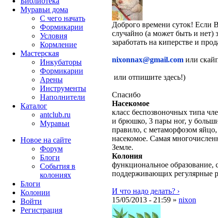
Библиотека
Муравьи дома
С чего начать
Доброго времени суток! Если 
Формикарии
случайно (а может быть и нет) 
Условия
заработать на киперстве и про
Кормление
Мастерская
nixonnax@gmail.com
или скай
Инкубаторы
Формикарии
или отпишите здесь!)
Арены
Инструменты
Спасибо
Наполнители
Насекомое
Каталог
класс беспозвоночных типа чле
antclub.ru
и брюшко, 3 пары ног, у больш
Муравьи
правило, с метаморфозом яйцо,
насекомое. Самая многочислен
Новое на сайте
Земле.
Форум
Колония
Блоги
функциональное образование, с
События в
поддерживающих регулярные 
колониях
Блоги
И что надо делать? ›
Колонии
15/05/2013 - 21:59 »
nixon
Войти
Peгиcтpaция