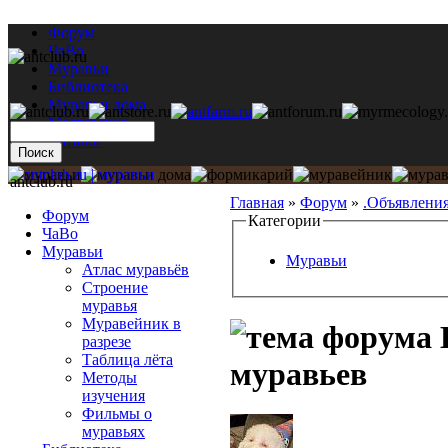
Форум
ЧаВо
Муравьи
Библиотека
Муравьи дома
Мастерская
Каталог
antclub.ru
Главная
»
Форум
»
.Объявлени
Форум
Категории
ЧаВо
Муравьи
Муравьи
Атлас муравьёв
Строение
муравья
Муравейник в
разрезе
Таблица лёта
муравьев
Методы
изучения
Фильмы о
муравьях