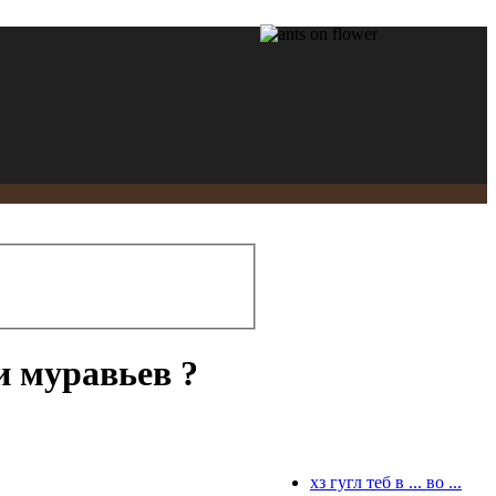
и муравьев ?
хз гугл теб в ... во ...