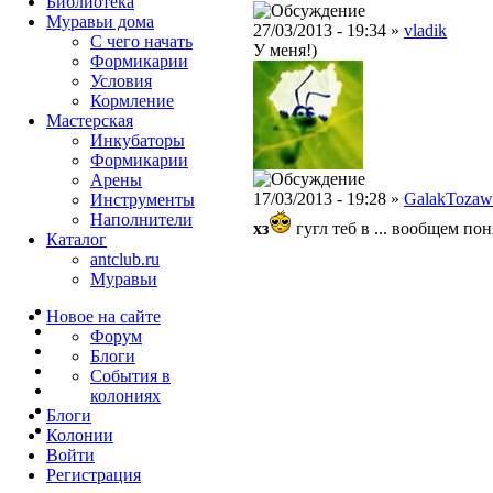
Библиотека
Муравьи дома
27/03/2013 - 19:34 »
vladik
С чего начать
У меня!)
Формикарии
Условия
Кормление
Мастерская
Инкубаторы
Формикарии
Арены
17/03/2013 - 19:28 »
GalakTozaw
Инструменты
Наполнители
хз
гугл теб в ... вообщем пон
Каталог
antclub.ru
Муравьи
Новое на сайте
Форум
Блоги
События в
колониях
Блоги
Колонии
Войти
Peгиcтpaция