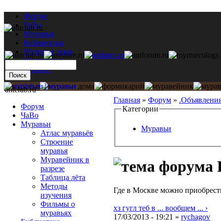
Форум
ЧаВо
Муравьи
Библиотека
Муравьи дома
Мастерская
Каталог
antclub.ru
Главная
»
Форум
»
.Объявлени
Форум
Категории
ЧаВо
Муравьи
Муравьи
Атлас муравьёв
Строение
муравья
Муравейник в
разрезе
Таблица лёта
Методы
Где в Москве можно приобрест
изучения
Фильмы о
хз гугл теб в ... вообщем ... ›
муравьях
17/03/2013 - 19:21 »
rychagov