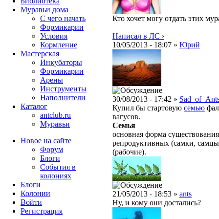
Библиотека
Муравьи дома
С чего начать
Кто хочет могу отдать этих мур
Формикарии
Условия
Написал в ЛС ›
Кормление
10/05/2013 - 18:07 »
Юрий
Мастерская
Инкубаторы
Формикарии
Арены
Инструменты
Наполнители
30/08/2013 - 17:42 »
Sad_of_Ant
Каталог
Купил бы стартовую
семью
фал
antclub.ru
вагусов.
Муравьи
Семья
основная форма существования
Новое на сайте
репродуктивных (самки, самцы
Форум
(рабочие).
Блоги
События в
колониях
Блоги
Колонии
21/05/2013 - 18:53 »
ants
Войти
Ну, и кому они достались?
Peгиcтpaция