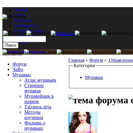
Форум
ЧаВо
Муравьи
Библиотека
Муравьи дома
Мастерская
Каталог
antclub.ru
Главная
»
Форум
»
.Объявлени
Форум
Категории
ЧаВо
Муравьи
Муравьи
Атлас муравьёв
Строение
муравья
Муравейник в
c
разрезе
Таблица лёта
Методы
изучения
Фильмы о
муравьях