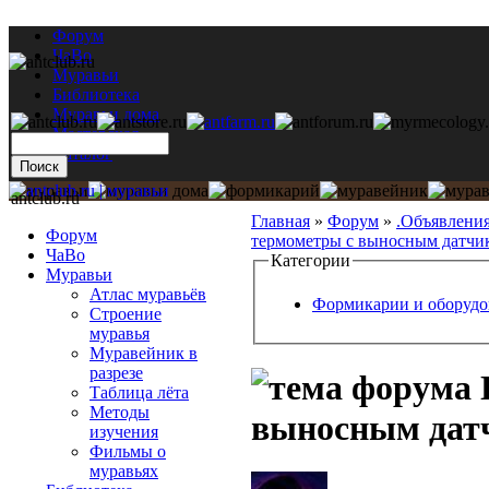
Форум
ЧаВо
Муравьи
Библиотека
Муравьи дома
Мастерская
Каталог
antclub.ru
Главная
»
Форум
»
.Объявлени
Форум
термометры с выносным датчи
ЧаВо
Категории
Муравьи
Атлас муравьёв
Формикарии и оборудо
Строение
муравья
Муравейник в
разрезе
Таблица лёта
Методы
выносным дат
изучения
Фильмы о
муравьях