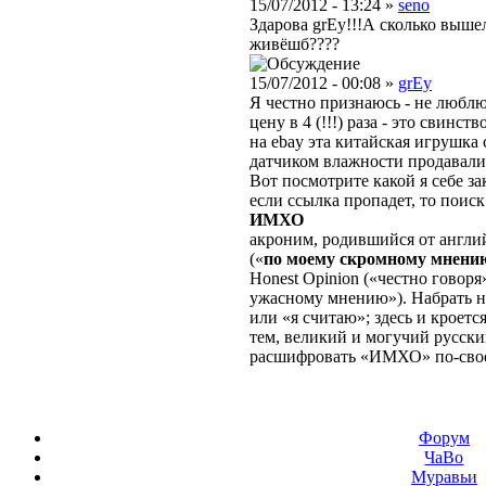
15/07/2012 - 13:24 »
seno
Здарова grEy!!!А сколько вышел
живёшб????
15/07/2012 - 00:08 »
grEy
Я честно признаюсь - не люблю
цену в 4 (!!!) раза - это свинств
на ebay эта китайская игрушка 
датчиком влажности продавал
Вот посмотрите какой я себе за
если ссылка пропадет, то поиск
ИМХО
акроним, родившийся от англ
(«
по моему скромному мнени
Honest Opinion («честно говоря»
ужасному мнению»). Набрать 
или «я считаю»; здесь и кроетс
тем, великий и могучий русски
расшифровать «ИМХО» по-свое
Форум
ЧаВо
Муравьи