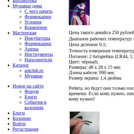
Библиотека
Муравьи дома
С чего начать
Формикарии
Условия
Кормление
Цена такого девайса 250 рублей
Мастерская
Инкубаторы
Диапазон рабочих температур: 
Формикарии
Цена деления: 0,1;
Арены
Точность измерения температур
Инструменты
Питание: 2 батарейки (LR44, 1,
Наполнители
Цвет: чёрный;
Каталог
Размеры: 48 х 28 х 15 мм;
antclub.ru
Длина кабеля: 990 мм;
Муравьи
Размер экрана: 1,4 дюйма.
Новое на сайте
Ребята, но будут они только посл
Форум
времени. Если кому нужно, пиш
Блоги
кому нужно!
События в
колониях
Блоги
Колонии
Войти
Peгиcтpaция