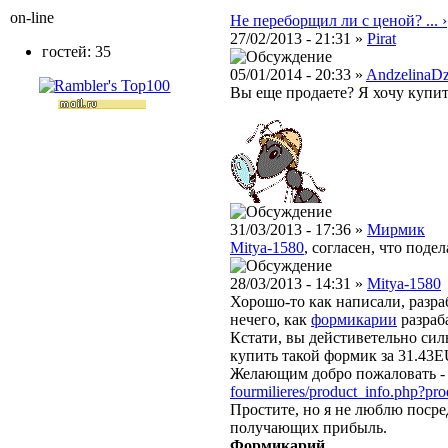
on-line
Не переборщил ли с ценой? ... ›
27/02/2013 - 21:31 »
Pirat
гостей: 35
05/01/2014 - 20:33 »
AndzelinaDz
Вы еще продаете? Я хочу купи
31/03/2013 - 17:36 »
Мирмик
Mitya-1580
, согласен, что подела
28/03/2013 - 14:31 »
Mitya-1580
Хорошо-то как написали, разр
нечего, как
формикарии
разраб
Кстати, вы дейстиветельно сил
купить такой формик за
31.43
Желающим добро пожаловать 
fourmilieres/product_info.php?pr
Простите, но я не люблю посре
получающих прибыль.
Формикарий