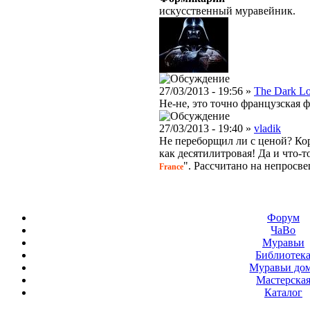
искусственный муравейник.
27/03/2013 - 19:56 »
The Dark L
Не-не, это точно французская ф
27/03/2013 - 19:40 »
vladik
Не переборщил ли с ценой? Кор
как десятилитровая! Да и что-то
". Рассчитано на непросв
France
Форум
ЧаВо
Муравьи
Библиотек
Муравьи до
Мастерска
Каталог