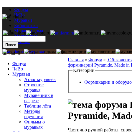
Форум
ЧаВо
Муравьи
Библиотека
Муравьи дома
Мастерская
Каталог
antclub.ru
Главная
»
Форум
»
.Объявлени
Форум
формикарий Pyramide, Made in 
ЧаВо
Категории
Муравьи
Атлас муравьёв
Формикарии и оборудо
Строение
муравья
Муравейник в
разрезе
Таблица лёта
Методы
Pyramide, Made
изучения
Фильмы о
муравьях
Частично ручной работы, спр