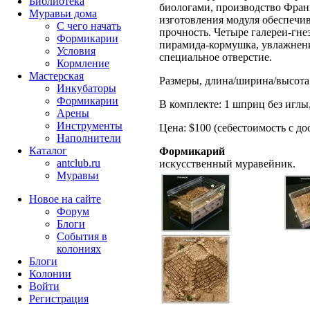
Библиотека
биологами, производство Фран
Муравьи дома
изготовления модуля обеспечи
С чего начать
прочность. Четыре галереи-гнез
Формикарии
пирамида-кормушка, увлажнени
Условия
специальное отверстие.
Кормление
Мастерская
Размеры, длина/ширина/высота: 
Инкубаторы
Формикарии
В комплекте: 1 шприц без иглы,
Арены
Инструменты
Цена: $100 (себестоимость с до
Наполнители
Каталог
Формикарий
antclub.ru
искусственный муравейник.
Муравьи
Новое на сайте
Форум
Блоги
События в
колониях
Блоги
Колонии
Войти
Peгиcтpaция