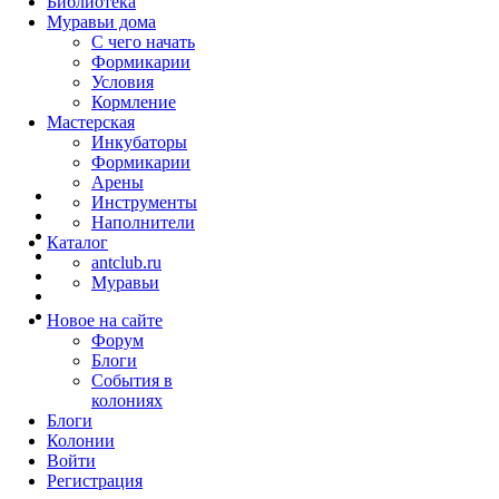
Библиотека
Муравьи дома
С чего начать
Формикарии
Условия
Кормление
Мастерская
Инкубаторы
Формикарии
Арены
Инструменты
Наполнители
Каталог
antclub.ru
Муравьи
Новое на сайте
Форум
Блоги
События в
колониях
Блоги
Колонии
Войти
Peгиcтpaция