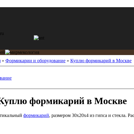
я
»
Формикарии и оборудование
»
Куплю формикарий в Москве
вание
Куплю формикарий в Москве
ртикальный
формикарий
, размером 30х20х4 из гипса и стекла. Р