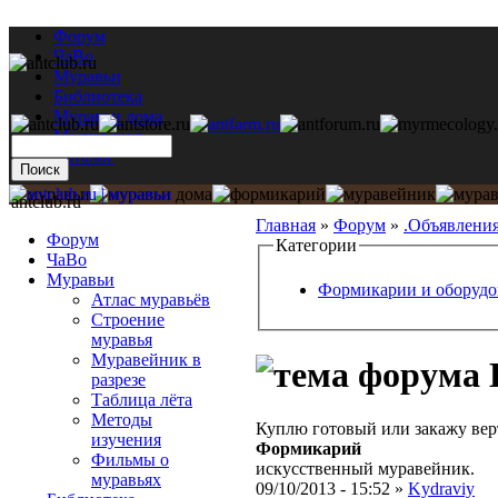
Форум
ЧаВо
Муравьи
Библиотека
Муравьи дома
Мастерская
Каталог
antclub.ru
Главная
»
Форум
»
.Объявлени
Форум
Категории
ЧаВо
Муравьи
Формикарии и оборудо
Атлас муравьёв
Строение
муравья
Муравейник в
разрезе
Таблица лёта
Методы
Куплю готовый или закажу ве
изучения
Формикарий
Фильмы о
искусственный муравейник.
муравьях
09/10/2013 - 15:52 »
Kydraviy