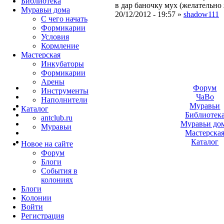
Библиотека
в дар баночку мух (желательно
Муравьи дома
20/12/2012 - 19:57 »
shadow111
С чего начать
Формикарии
Условия
Кормление
Мастерская
Инкубаторы
Формикарии
Арены
Форум
Инструменты
ЧаВо
Наполнители
Муравьи
Каталог
Библиотек
antclub.ru
Муравьи до
Муравьи
Мастерска
Каталог
Новое на сайте
Форум
Блоги
События в
колониях
Блоги
Колонии
Войти
Peгиcтpaция