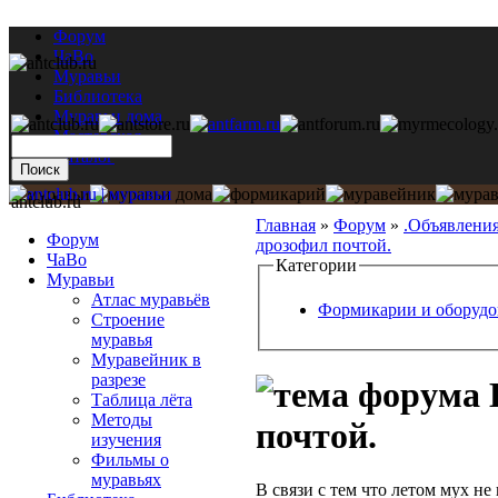
Форум
ЧаВо
Муравьи
Библиотека
Муравьи дома
Мастерская
Каталог
antclub.ru
Главная
»
Форум
»
.Объявлени
Форум
дрозофил почтой.
ЧаВо
Категории
Муравьи
Атлас муравьёв
Формикарии и оборудо
Строение
муравья
Муравейник в
разрезе
Таблица лёта
Методы
почтой.
изучения
Фильмы о
муравьях
В связи с тем что летом мух не