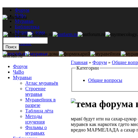
Форум
ЧаВо
Муравьи
Библиотека
Муравьи дома
Мастерская
Каталог
antclub.ru
Главная
»
Форум
»
Общие воп
Форум
Категории
ЧаВо
Муравьи
Общие вопросы
Атлас муравьёв
Строение
муравья
Муравейник в
в
разрезе
Таблица лёта
Методы
мравї будут ити на сахар-цукор
изучения
муравєв как наркотик гдето мн
Фильмы о
вредно МАРМЕЛАДА а сахар пл
муравьях