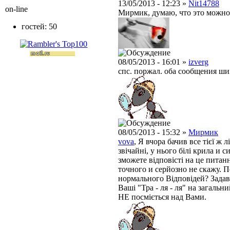
13/05/2013 - 12:23 »
Nit14788
on-line
Мирмик, думаю, что это можно 
гостей: 50
08/05/2013 - 16:01 »
izverg
спс. поржал. оба сообщения ш
08/05/2013 - 15:32 »
Мирмик
vova
,
Я
вчора
бачив
все тієї ж
л
звічайні
, у
нього
білі
крила
и
с
зможете
відповісті
на
це
питан
точного
и
серйозно
не скажу.
П
нормального
Відповідей
?
Задав
Ваші
"Тра
-
ля
-
ля"
на
загальни
НЕ
посміється
над Вами
.