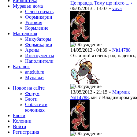
Библиотека
Це правда. Тому що ніхто ... ›
Муравьи дома
06/05/2013 - 13:07 »
vova
С чего начать
Формикарии
Условия
Кормление
Мастерская
Инкубаторы
Формикарии
Арены
14/05/2013 - 04:39 »
Nit14788
Инструменты
Отлично! я очень рад, надеюсь
Наполнители
Каталог
antclub.ru
Муравьи
Новое на сайте
13/05/2013 - 21:15 »
Мирмик
Форум
Nit14788
, мы с Владимиром уж
Блоги
События в
колониях
Блоги
Колонии
Войти
Peгиcтpaция