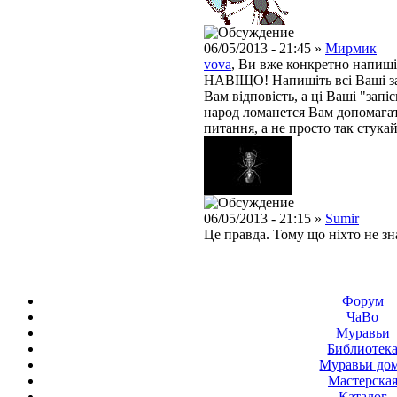
06/05/2013 - 21:45 »
Мирмик
vova
,
Ви
вже конкретно
напиші
НАВIЩО
!
Напишіть
всі Ваші 
Вам
відповість
,
а ці
Ваші
"
запі
народ
ломанется
Вам
допомага
питання
,
а не
просто так
стукай
06/05/2013 - 21:15 »
Sumir
Це правда. Тому що ніхто не зн
Форум
ЧаВо
Муравьи
Библиотек
Муравьи до
Мастерска
Каталог