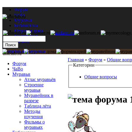
Форум
ЧаВо
Муравьи
Библиотека
Муравьи дома
Мастерская
Каталог
antclub.ru
Главная
»
Форум
»
Общие воп
Форум
Категории
ЧаВо
Муравьи
Общие вопросы
Атлас муравьёв
Строение
муравья
Муравейник в
1
разрезе
Таблица лёта
Методы
изучения
Фильмы о
муравьях