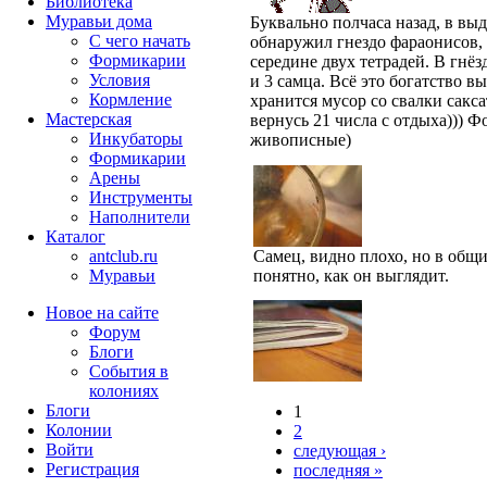
Библиотека
Муравьи дома
Буквально полчаса назад, в в
С чего начать
обнаружил гнездо фараонисов, 
Формикарии
середине двух тетрадей. В гнёз
Условия
и 3 самца. Всё это богатство в
Кормление
хранится мусор со свалки сакса
Мастерская
вернусь 21 числа с отдыха))) Ф
Инкубаторы
живописные)
Формикарии
Арены
Инструменты
Наполнители
Каталог
antclub.ru
Самец, видно плохо, но в общи
Муравьи
понятно, как он выглядит.
Новое на сайте
Форум
Блоги
События в
колониях
Блоги
1
Колонии
2
Войти
следующая ›
Peгиcтpaция
последняя »