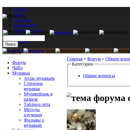
Форум
ЧаВо
Муравьи
Библиотека
Муравьи дома
Мастерская
Каталог
antclub.ru
Главная
»
Форум
»
Общие воп
Форум
Категории
ЧаВо
Муравьи
Общие вопросы
Атлас муравьёв
Строение
муравья
Муравейник в
разрезе
Таблица лёта
Методы
изучения
Фильмы о
муравьях