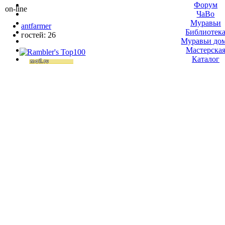
Форум
on-line
ЧаВо
Муравьи
antfarmer
Библиотек
гостей: 26
Муравьи до
Мастерска
Каталог