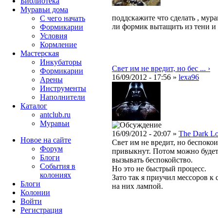
Библиотека
Муравьи дома
поддскажите что сделать , мура
С чего начать
ли формик вытащить из тени и 
Формикарии
Условия
Кормление
Мастерская
Инкубаторы
Свет им не вредит, но бес ... ›
Формикарии
16/09/2012 - 17:56 »
lexa96
Арены
Инструменты
Наполнители
Каталог
antclub.ru
Муравьи
16/09/2012 - 20:07 »
The Dark L
Новое на сайте
Свет им не вредит, но беспокои
Форум
привыкнут. Потом можно будет 
Блоги
вызывать беспокойство.
События в
Но это не быстрый процесс.
колониях
Зато так я приучил мессоров к с
Блоги
на них лампой.
Колонии
Войти
Peгиcтpaция