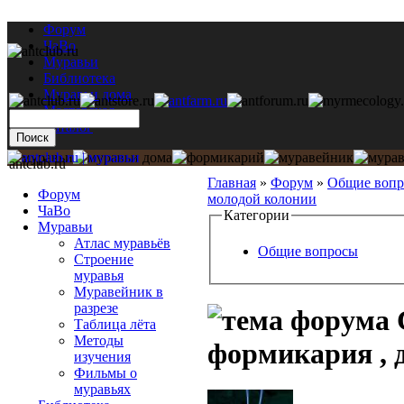
Форум
ЧаВо
Муравьи
Библиотека
Муравьи дома
Мастерская
Каталог
antclub.ru
Главная
»
Форум
»
Общие воп
Форум
молодой колонии
ЧаВо
Категории
Муравьи
Атлас муравьёв
Общие вопросы
Строение
муравья
Муравейник в
разрезе
Таблица лёта
Методы
формикария , 
изучения
Фильмы о
муравьях