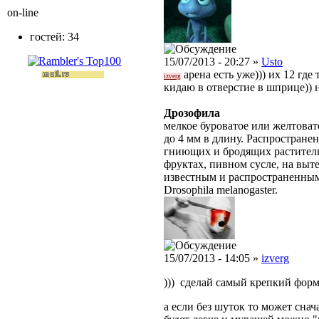
on-line
гостей: 34
15/07/2013 - 20:27 »
Usto
арена есть уже))) их 12 где 
izverg
кидаю в отверстие в шприце)) н
Дрозофила
мелкое буроватое или желтовато
до 4 мм в длину. Распростране
гниющих и бродящих раститель
фруктах, пивном сусле, на выт
известным и распространенным
Drosophila melanogaster.
15/07/2013 - 14:05 »
izverg
))) сделай самый крепкий форм
а если без шуток то может сна