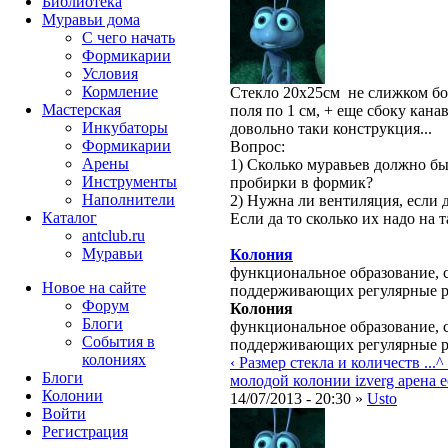
Библиотека
Муравьи дома
С чего начать
Формикарии
Условия
Кормление
Стекло 20х25см не слижком бо
Мастерская
поля по 1 см, + еще сбоку кана
Инкубаторы
довольно таки конструкция...
Формикарии
Вопрос:
Арены
1) Сколько муравьев должно б
Инструменты
пробирки в формик?
Наполнители
2) Нужна ли вентиляция, если д
Каталог
Если да то сколько их надо на 
antclub.ru
Муравьи
Колония
функциональное образование, с
Новое на сайте
поддерживающих регулярные 
Форум
Колония
Блоги
функциональное образование, с
События в
поддерживающих регулярные 
колониях
‹ Размер стекла и количеств ...
^
Блоги
молодой колонии
izverg арена ес
Колонии
14/07/2013 - 20:30 »
Usto
Войти
Peгиcтpaция