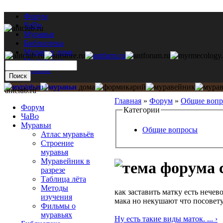
Форум
ЧаВо
Муравьи
Библиотека
Муравьи дома
Мастерская
Каталог
antclub.ru
Главная
»
Форум
»
Общие воп
Форум
Категории
ЧаВо
Муравьи
Общие вопросы
Атлас муравьёв
Строение
муравья
Муравейник в
разрезе
Таблица лёта
Методы
как заставить матку есть нече
изучения
мака но некушают что посовету
Фильмы о
муравьях
Ну есть такие виды маток. ... ›