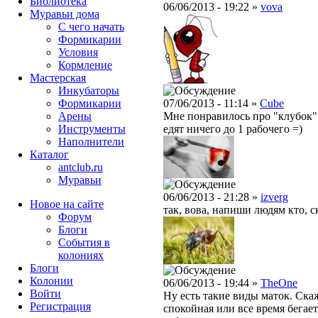
Библиотека
06/06/2013 - 19:22 »
vova
Муравьи дома
С чего начать
Формикарии
Условия
Кормление
Мастерская
Инкубаторы
Формикарии
07/06/2013 - 11:14 »
Cube
Арены
Мне понравилось про "клубок" я
Инструменты
едят ничего до 1 рабочего =)
Наполнители
Каталог
antclub.ru
Муравьи
06/06/2013 - 21:28 »
izverg
Новое на сайте
так, вова, напиши людям кто, ск
Форум
Блоги
События в
колониях
Блоги
Колонии
06/06/2013 - 19:44 »
TheOne
Войти
Ну есть такие виды маток. Скаж
Peгиcтpaция
спокойная или все время бегае