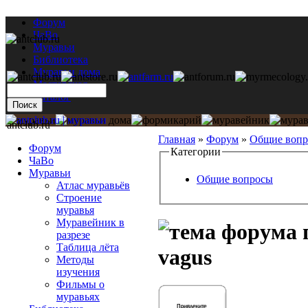
Форум
ЧаВо
Муравьи
Библиотека
Муравьи дома
Мастерская
Каталог
antclub.ru
Главная
»
Форум
»
Общие воп
Форум
Категории
ЧаВо
Муравьи
Общие вопросы
Атлас муравьёв
Строение
муравья
Муравейник в
разрезе
Таблица лёта
vagus
Методы
изучения
Фильмы о
муравьях