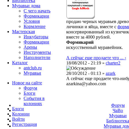
Библиотека
Муравьи дома
С чего начать
Формикарии
Условия
продаю черных муравьев древо
Кормление
личинки и яйца, вместе с
форм
Мастерская
консервированный из кузнечико
Инкубаторы
вместе за 4000 рублей.
Формикарии
Формикарий
Арены
искусственный муравейник.
Инструменты
Наполнители
А сейчас еще продаете что ... ›
Каталог
18/08/2012 - 21:19 »
charter2
antclub.ru
Муравьи
28/10/2012 - 01:13 »
azark
А сейчас еще продаете что-ниб
Новое на сайте
azarkina@yahoo.com
Форум
Блоги
События в
колониях
Форум
Блоги
ЧаВо
Колонии
Муравьи
Войти
Библиотек
Peгиcтpaция
Муравьи до