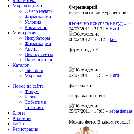
Библиотека
Муравьи дома
Формикарий
С чего начать
искусственный муравейник.
Формикарии
Условия
я конечно покупать не буд ... ›
Кормление
04/07/2011 - 21:32 »
Hard
Мастерская
Инкубаторы
08/02/2012 - 21:12 »
koc
Формикарии
Арены
форм продан?
Инструменты
Наполнители
Каталог
antclub.ru
07/07/2011 - 17:13 »
Hard
Муравьи
фото можно
Новое на сайте
Форум
отправка по почте
Блоги
События в
колониях
05/07/2011 - 17:03 »
sebastianant
Блоги
Колонии
Можно фото. В каком городе?
Войти
Peгиcтpaция