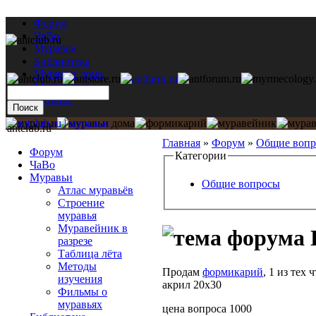
Форум
ЧаВо
Муравьи
Библиотека
Муравьи дома
Мастерская
Каталог
antclub.ru
Главная
»
Форум
»
Общие воп
Форум
Категории
ЧаВо
Муравьи
Общие вопросы
Атлас муравьёв
Строение
муравья
Муравейник в
разрезе
Таблица лёта
Методы
Продам
формикарий
, 1 из тех
изучения
акрил 20х30
Фильмы о
муравьях
цена вопроса 1000