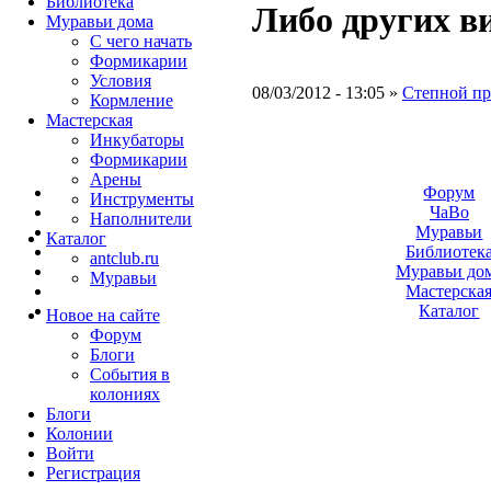
Библиотека
Либо других ви
Муравьи дома
С чего начать
Формикарии
Условия
08/03/2012 - 13:05 »
Степной пр
Кормление
Мастерская
Инкубаторы
Формикарии
Арены
Форум
Инструменты
ЧаВо
Наполнители
Муравьи
Каталог
Библиотек
antclub.ru
Муравьи до
Муравьи
Мастерска
Каталог
Новое на сайте
Форум
Блоги
События в
колониях
Блоги
Колонии
Войти
Peгиcтpaция