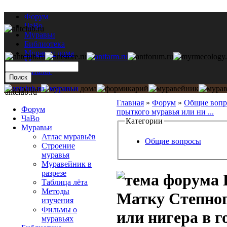
Форум
ЧаВо
Муравьи
Библиотека
Муравьи дома
Мастерская
Каталог
antclub.ru
Главная
»
Форум
»
Общие воп
Форум
прыткого муравья или ни ...
ЧаВо
Категории
Муравьи
Атлас муравьёв
Общие вопросы
Строение
муравья
Муравейник в
разрезе
Таблица лёта
Методы
Матку Степног
изучения
Фильмы о
или нигера в г
муравьях