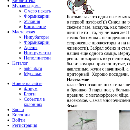
Библиотека
Муравьи дома
С чего начать
Формикарии
Богомолы - это одни из самы
Условия
в первой пятёрке!))) Сидел на р
Кормление
свежем газе, воздуха, как тако
Мастерская
шипит кто - то, ну не змея же
Инкубаторы
самок богомола - не поделили 
Формикарии
сторожевые прожекторы и на их
Арены
живности). Забрал обеих и ста
Инструменты
нашёл ещё одного самца. Верну
Наполнители
решил покормить вкусненьким, 
Каталог
были: комары прихлопнутые, 
antclub.ru
давленные, жуки с начинкой, а 
Муравьи
приторный. Хорошо посидели, 
Насекомое
Новое на сайте
класс беспозвоночных типа чле
Форум
и брюшко, 3 пары ног, у больш
Блоги
правило, с метаморфозом яйцо,
События в
насекомое. Самая многочислен
колониях
Земле.
Блоги
Колонии
Войти
Peгиcтpaция