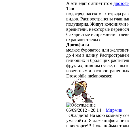
А эти едят с аппетитом
дрозоф
Тли
подотряд насекомых отряда рав
видов. Распространены главны
полушария. Живут колониями н
вредители, некоторые переносч
Сахаристые испражнения тлевы
охраняют тлевых.
Дрозофила
мелкое буроватое или желтовато
до 4 мм в длину. Распростране
гниющих и бродящих раститель
фруктах, пивном сусле, на выт
известным и распространенным
Drosophila melanogaster.
05/09/2012 - 20:14 »
Мирмик
Обалдеть! На мою комнату сов
ума сойти! Я даже нифига не п
в восторге!!! Пока поймал тол