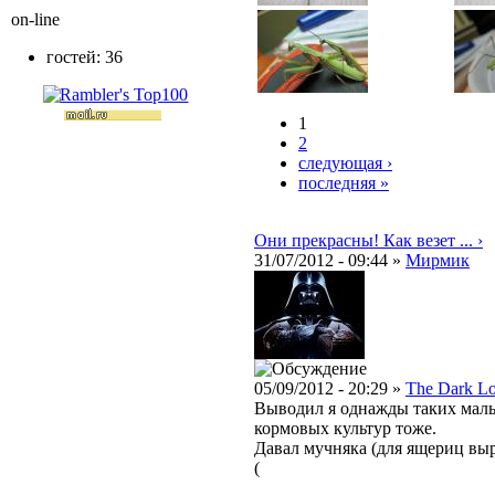
on-line
гостей: 36
1
2
следующая ›
последняя »
Они прекрасны! Как везет ... ›
31/07/2012 - 09:44 »
Мирмик
05/09/2012 - 20:29 »
The Dark L
Выводил я однажды таких малы
кормовых культур тоже.
Давал мучняка (для ящериц выр
(