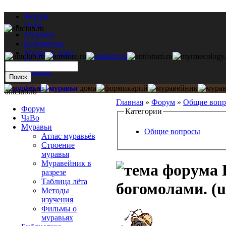
Форум
ЧаВо
Муравьи
Библиотека
Муравьи дома
Мастерская
Каталог
antclub.ru
Главная
»
Форум
»
Общие воп
Форум
Категории
ЧаВо
Муравьи
Общие вопросы
Атлас муравьёв
Строение
муравья
Муравейник в
разрезе
Таблица лёта
богомолами. (u
Методы
изучения
Фильмы о
муравьях