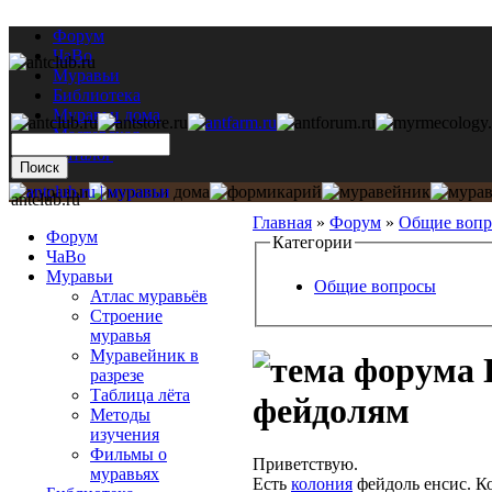
Форум
ЧаВо
Муравьи
Библиотека
Муравьи дома
Мастерская
Каталог
antclub.ru
Главная
»
Форум
»
Общие воп
Форум
Категории
ЧаВо
Муравьи
Общие вопросы
Атлас муравьёв
Строение
муравья
Муравейник в
разрезе
Таблица лёта
фейдолям
Методы
изучения
Фильмы о
Приветствую.
муравьях
Есть
колония
фейдоль енсис. К