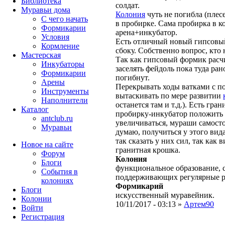
Библиотека
солдат.
Муравьи дома
Колония
чуть не погибла (плес
С чего начать
в пробирке. Сама пробирка в к
Формикарии
арена+инкубатор.
Условия
Есть отличный новый гипсов
Кормление
сбоку. Собственно вопрос, кто н
Мастерская
Так как гипсовый формик расч
Инкубаторы
заселять фейдоль пока туда ран
Формикарии
погибнут.
Арены
Перекрывать ходы ватками с п
Инструменты
вытаскивать по мере развитии
Наполнители
останется там и т.д.). Есть гра
Каталог
пробирку-инкубатор положить 
antclub.ru
увеличиваться, мураши самост
Муравьи
думаю, получиться у этого вида
так сказать у них сил, так как
Новое на сайте
гранитная крошка.
Форум
Колония
Блоги
функциональное образование, с
События в
поддерживающих регулярные 
колониях
Формикарий
Блоги
искусственный муравейник.
Колонии
10/11/2017 - 03:13 »
Артем90
Войти
Peгиcтpaция