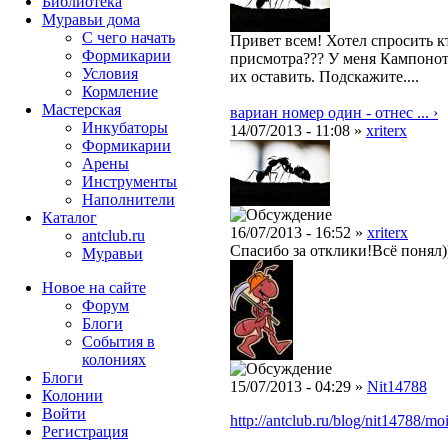
Библиотека
Муравьи дома
С чего начать
Привет всем! Хотел спросить кт
Формикарии
присмотра??? У меня Кампонот
Условия
их оставить. Подскажите....
Кормление
Мастерская
вариан номер один - отнес ... ›
Инкубаторы
14/07/2013 - 11:08 »
xriterx
Формикарии
Арены
Инструменты
Наполнители
Каталог
16/07/2013 - 16:52 »
xriterx
antclub.ru
Спасибо за отклики!Всё понял)
Муравьи
Новое на сайте
Форум
Блоги
События в
колониях
Блоги
15/07/2013 - 04:29 »
Nit14788
Колонии
Войти
http://antclub.ru/blog/nit14788/mo
Peгиcтpaция