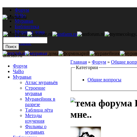
Форум
ЧаВо
Муравьи
Библиотека
Муравьи дома
Мастерская
Каталог
antclub.ru
Главная
»
Форум
»
Общие воп
Форум
Категории
ЧаВо
Муравьи
Общие вопросы
Атлас муравьёв
Строение
муравья
Муравейник в
разрезе
Таблица лёта
мне..
Методы
изучения
Фильмы о
муравьях