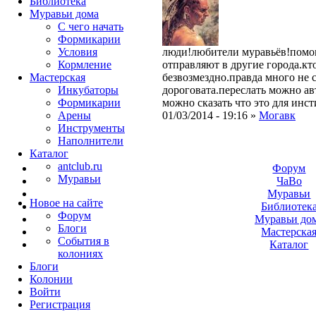
Библиотека
Муравьи дома
С чего начать
Формикарии
Условия
люди!любители муравьёв!помог
Кормление
отправляют в другие города.кт
Мастерская
безвозмездно.правда много не 
Инкубаторы
дороговата.переслать можно ав
Формикарии
можно сказать что это для инс
Арены
01/03/2014 - 19:16 »
Могавк
Инструменты
Наполнители
Каталог
antclub.ru
Форум
Муравьи
ЧаВо
Муравьи
Новое на сайте
Библиотек
Форум
Муравьи до
Блоги
Мастерска
События в
Каталог
колониях
Блоги
Колонии
Войти
Peгиcтpaция