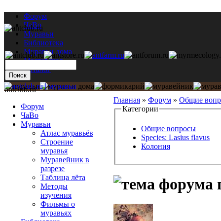
Форум
ЧаВо
Муравьи
Библиотека
Муравьи дома
Мастерская
Каталог
antclub.ru
Главная
»
Форум
»
Общие воп
Форум
Категории
ЧаВо
Муравьи
Общие вопросы
Атлас муравьёв
Species: Lasius flavus
Строение
Колония
муравья
Муравейник в
разрезе
Таблица лёта
Методы
изучения
Фильмы о
муравьях