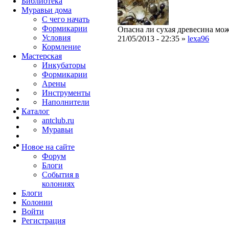
Библиотека
Муравьи дома
С чего начать
Формикарии
Опасна ли сухая древесина мо
Условия
21/05/2013 - 22:35 »
lexa96
Кормление
Мастерская
Инкубаторы
Формикарии
Арены
Инструменты
Наполнители
Каталог
antclub.ru
Муравьи
Новое на сайте
Форум
Блоги
События в
колониях
Блоги
Колонии
Войти
Peгиcтpaция