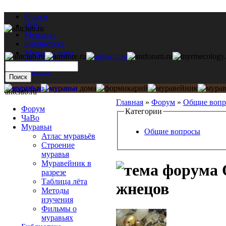
Форум
ЧаВо
Муравьи
Библиотека
Муравьи дома
Мастерская
Каталог
antclub.ru
Главная
»
Форум
»
Общие воп
Форум
Категории
ЧаВо
Муравьи
Общие вопросы
Атлас муравьёв
Строение
муравья
Муравейник в
разрезе
Таблица лёта
жнецов
Методы
изучения
Фильмы о
муравьях