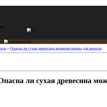
росы
»
Опасна ли сухая древесина можжевельника для жнецов
Опасна ли сухая древесина мо