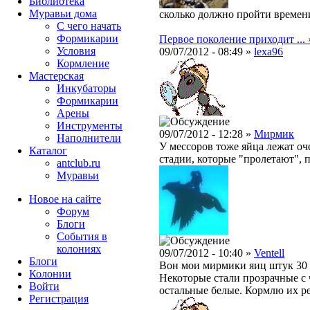
Библиотека
Муравьи дома
сколько должно пройти времен
С чего начать
Формикарии
Первое поколение приходит ... 
Условия
09/07/2012 - 08:49 »
lexa96
Кормление
Мастерская
Инкубаторы
Формикарии
Арены
Инструменты
09/07/2012 - 12:28 »
Мирмик
Наполнители
У мессоров тоже яйца лежат оче
Каталог
стадии, которые "пролетают", 
antclub.ru
Муравьи
Новое на сайте
Форум
Блоги
События в
колониях
09/07/2012 - 10:40 »
Ventell
Блоги
Вон мои мирмики яиц штук 30 
Колонии
Некоторые стали прозрачные с 
Войти
остальные белые. Кормлю их ре
Peгиcтpaция