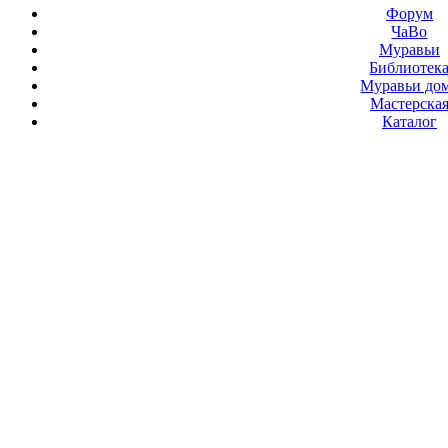
Форум
ЧаВо
Муравьи
Библиотек
Муравьи до
Мастерска
Каталог