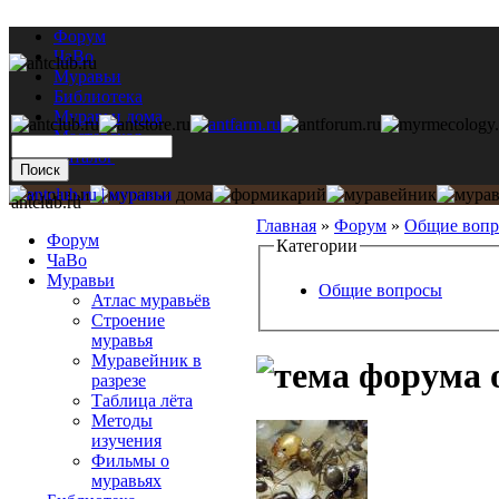
Форум
ЧаВо
Муравьи
Библиотека
Муравьи дома
Мастерская
Каталог
antclub.ru
Главная
»
Форум
»
Общие воп
Форум
Категории
ЧаВо
Муравьи
Общие вопросы
Атлас муравьёв
Строение
муравья
Муравейник в
о
разрезе
Таблица лёта
Методы
изучения
Фильмы о
муравьях