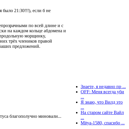
было 21:30!!!), если б не
епрозрачными по всей длине и с
ски на каждом кольце абдомена и
т продольную морщинку,
дних трёх члеников правой
ы Ваших предложений.
Знаете, я недавно пр ...
OFF: Меня всегда уби
...
Я знаю, что Вилд это
...
На старом сайте Вайл
нотуса благополучно миновали...
...
Mitya-1580, спасибо ...