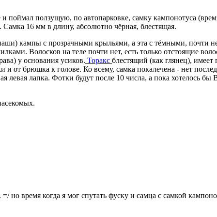
 и поймал ползущую, по автопарковке, самку кампонотуса (время 
ё. Самка 16 мм в длину, абсолютно чёрная, блестящая.
наши) кампы с прозрачными крыльями, а эта с тёмными, почти н
ками. Волосков на теле почти нет, есть только отстоящие воло
права) у основания усиков.
Торакс
блестящий (как глянец), имее
 и от брюшка к голове. Ко всему, самка покалечена - нет после
ая левая лапка. Фотки будут после 10 числа, а пока хотелось б
насекомых.
.. =/ но время когда я мог спутать фуску и самца с самкой кампо