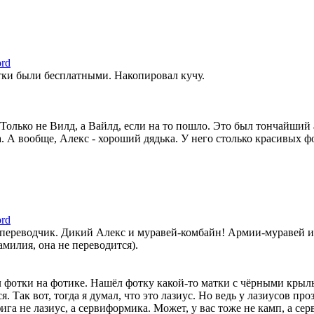
ord
тки были бесплатными. Накопировал кучу.
 Только не Вилд, а Вайлд, если на то пошло. Это был тончайший
а. А вообще, Алекс - хороший дядька. У него столько красивых ф
ord
 переводчик. Дикий Алекс и муравей-комбайн! Армии-муравей и 
амилия, она не переводится).
л фотки на фотике. Нашёл фотку какой-то матки с чёрными крыл
я. Так вот, тогда я думал, что это лазиус. Но ведь у лазиусов пр
ига не лазиус, а сервиформика. Может, у вас тоже не камп, а се