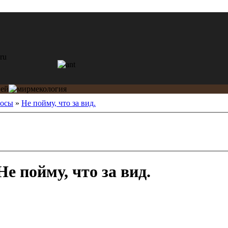
росы
»
Не пойму, что за вид.
е пойму, что за вид.