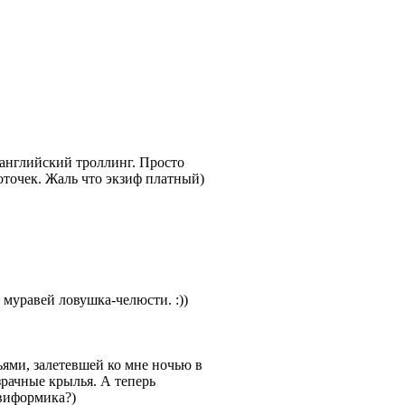
 английский троллинг. Просто
оточек. Жаль что экзиф платный)
муравей ловушка-челюсти. :))
ьями, залетевшей ко мне ночью в
озрачные крылья. А теперь
рвиформика?)