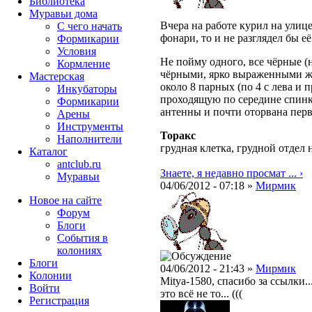
Библиотека
Муравьи дома
Вчера на работе курил на улице
С чего начать
фонари, то и не разглядел бы е
Формикарии
Условия
Не пойму одного, все чёрные (
Кормление
чёрными, ярко выраженными жил
Мастерская
около 8 парных (по 4 с лева и 
Инкубаторы
проходящую по середине спинки
Формикарии
антенны и почти оторвана перв
Арены
Инструменты
Торакс
Наполнители
грудная клетка, грудной отдел 
Каталог
antclub.ru
Знаете, я недавно просмат ... ›
Муравьи
04/06/2012 - 07:18 »
Мирмик
Новое на сайте
Форум
Блоги
События в
колониях
Блоги
04/06/2012 - 21:43 »
Мирмик
Колонии
Mitya-1580, спасибо за ссылки.
Войти
это всё не то... (((
Peгиcтpaция