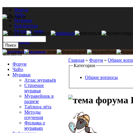
Форум
ЧаВо
Муравьи
Библиотека
Муравьи дома
Мастерская
Каталог
antclub.ru
Главная
»
Форум
»
Общие воп
Форум
Категории
ЧаВо
Муравьи
Общие вопросы
Атлас муравьёв
Строение
муравья
Муравейник в
Н
разрезе
Таблица лёта
Методы
изучения
Фильмы о
муравьях