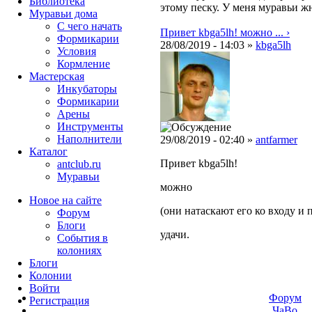
Библиотека
этому песку. У меня муравьи ж
Муравьи дома
С чего начать
Привет kbga5lh! можно ... ›
Формикарии
28/08/2019 - 14:03 »
kbga5lh
Условия
Кормление
Мастерская
Инкубаторы
Формикарии
Арены
Инструменты
Наполнители
29/08/2019 - 02:40 »
antfarmer
Каталог
Привет kbga5lh!
antclub.ru
Муравьи
можно
Новое на сайте
(они натаскают его ко входу и
Форум
Блоги
удачи.
События в
колониях
Блоги
Колонии
Войти
Форум
Peгиcтpaция
ЧаВо