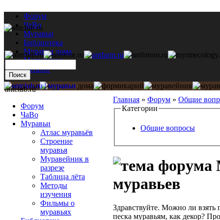
Форум
ЧаВо
Муравьи
Библиотека
Муравьи дома
Мастерская
Каталог
antclub.ru
Главная
»
Форум
»
Общие воп
Форум
Категории
ЧаВо
Муравьи
Общие вопросы
Атлас муравьёв
Строение
муравья
Муравейник в
разрезе
Таблица лёта
муравьев
Методы
изучения
Фильмы о
Здравствуйте. Можно ли взять 
муравьях
песка муравьям, как декор? Пр