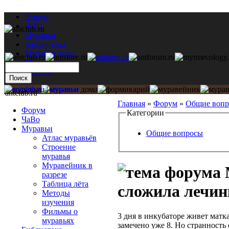
Форум
ЧаВо
Муравьи
Библиотека
Муравьи дома
Мастерская
Каталог
antclub.ru
Главная
»
Форум
»
Общие воп
Форум
Категории
ЧаВо
Муравьи
Общие вопросы
Атлас муравьёв
Строение
муравья
Муравейник в
разрезе
Таблица лёта
сложила лечин
Методы
изучения
Фильмы о
3 дня в инкубаторе живет матк
муравьях
замечено уже 8. Но странность 