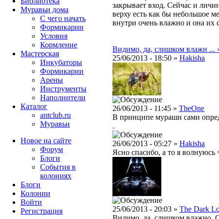
Библиотека
закрывает вход. Сейчас и личи
Муравьи дома
верху есть как бы небольшое м
С чего начать
внутри очень влажно и она их 
Формикарии
Условия
Кормление
Видимо, да, слишком влажн ... 
Мастерская
25/06/2013 - 18:50 »
Hakisha
Инкубаторы
Формикарии
Арены
Инструменты
Наполнители
Каталог
26/06/2013 - 11:45 »
TheOne
antclub.ru
В принципе мураши сами опред
Муравьи
.
Новое на сайте
26/06/2013 - 05:27 »
Hakisha
Форум
Ясно спасибо, а то я волнуюсь 
Блоги
События в
колониях
Блоги
Колонии
Войти
25/06/2013 - 20:03 »
The Dark L
Peгиcтpaция
Видимо, да, слишком влажно. С