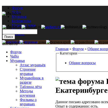
Форум
ЧаВо
Муравьи
Библиотека
Муравьи дома
Мастерская
Каталог
antclub.ru
Главная
»
Форум
»
Общие воп
Форум
Категории
ЧаВо
Муравьи
Общие вопросы
Атлас муравьёв
Строение
муравья
Муравейник в
разрезе
Таблица лёта
Екатеринбурге!
Методы
изучения
Фильмы о
Данное письмо адресовано всем
муравьях
Опыт в содержании: есть.