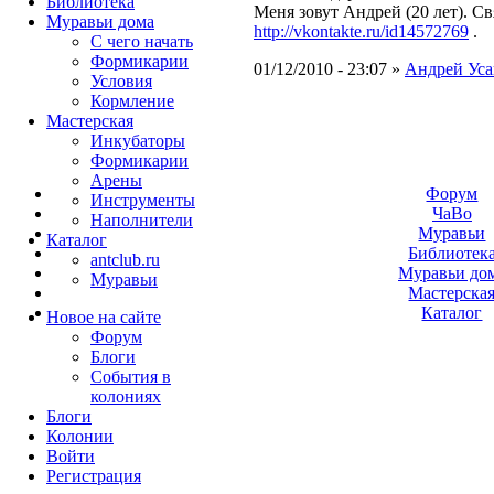
Библиотека
Меня зовут Андрей (20 лет). Св
Муравьи дома
http://vkontakte.ru/id14572769
.
С чего начать
Формикарии
01/12/2010 - 23:07 »
Андрей Ус
Условия
Кормление
Мастерская
Инкубаторы
Формикарии
Арены
Форум
Инструменты
ЧаВо
Наполнители
Муравьи
Каталог
Библиотек
antclub.ru
Муравьи до
Муравьи
Мастерска
Каталог
Новое на сайте
Форум
Блоги
События в
колониях
Блоги
Колонии
Войти
Peгиcтpaция