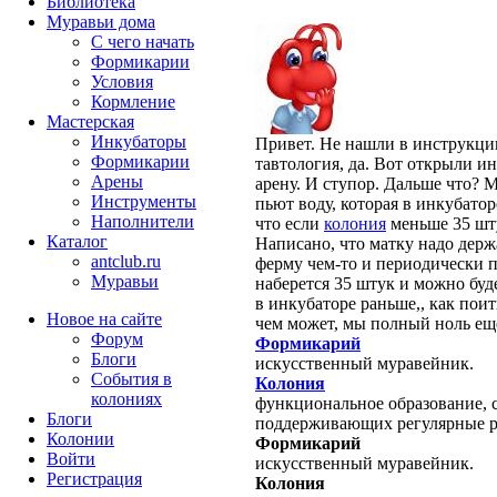
Библиотека
Муравьи дома
С чего начать
Формикарии
Условия
Кормление
Мастерская
Инкубаторы
Привет. Не нашли в инструкци
Формикарии
тавтология, да. Вот открыли и
Арены
арену. И ступор. Дальше что? 
Инструменты
пьют воду, которая в инкубатор
Наполнители
что если
колония
меньше 35 шту
Каталог
Написано, что матку надо держ
antclub.ru
ферму чем-то и периодически п
Муравьи
наберется 35 штук и можно буд
в инкубаторе раньше,, как пои
Новое на сайте
чем может, мы полный ноль еще
Форум
Формикарий
Блоги
искусственный муравейник.
События в
Колония
колониях
функциональное образование, с
Блоги
поддерживающих регулярные 
Колонии
Формикарий
Войти
искусственный муравейник.
Peгиcтpaция
Колония