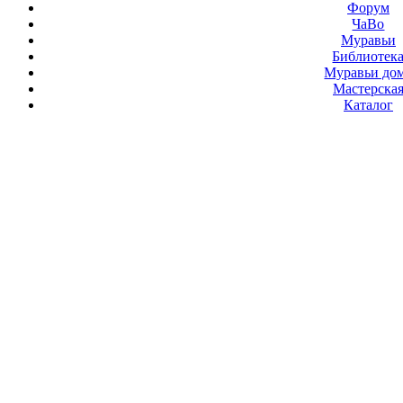
Форум
ЧаВо
Муравьи
Библиотек
Муравьи до
Мастерска
Каталог