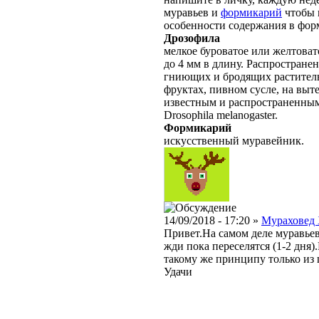
муравьев и
формикарий
чтобы 
особенности содержания в фор
Дрозофила
мелкое буроватое или желтовато
до 4 мм в длину. Распростране
гниющих и бродящих раститель
фруктах, пивном сусле, на выт
известным и распространенным
Drosophila melanogaster.
Формикарий
искусственный муравейник.
14/09/2018 - 17:20 »
Мураховед
Привет.На самом деле муравьев
жди пока переселятся (1-2 дня)
такому же принципу только из
Удачи