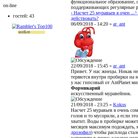
функциональное образование, с
on-line
поддерживающих регулярные 
‹ Насчет 25 муравьев я очен ...
^
гостей: 43
действовать?
06/09/2018 - 14:20 »
ar_ant
22/09/2018 - 15:45 »
ar_ant
Привет. У нас жнецы. Никак не
теряются внутри пробирки на м
у нас гипсовый от AntPlanet м
Формикарий
искусственный муравейник.
21/09/2018 - 23:25 »
Kokos
Насчет 25 муравьев я очень со
голов и то мусорили, а если э
хватит. Воды в пробирке может 
месяцев максимум подождать, 
дрозофил
) чтобы расплода ста
напишите в личку, каждую нед