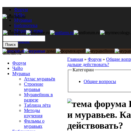
Форум
ЧаВо
Муравьи
Библиотека
Муравьи дома
Мастерская
Каталог
antclub.ru
Главная
»
Форум
»
Общие воп
Форум
дальше действовать?
ЧаВо
Категории
Муравьи
Атлас муравьёв
Общие вопросы
Строение
муравья
Муравейник в
разрезе
Таблица лёта
Методы
и муравьев. К
изучения
Фильмы о
действовать?
муравьях