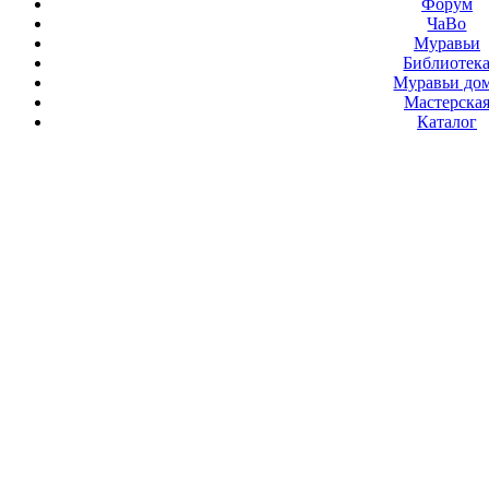
Форум
ЧаВо
Муравьи
Библиотек
Муравьи до
Мастерска
Каталог