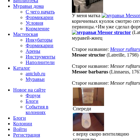
Библиотека
Муравьи дома
С чего начать
У меня матка
Messor 
Формикарии
коричневых куолок смотрю сег
Условия
первинцы.+Им уже сделал фор
Кормление
Messor structor
(Lat
Мастерская
муравей-жнец
Инкубаторы
Формикарии
Старое название:
Messor rufitars
Арены
Messor structor
(Latreille, 1798)
Инструменты
Наполнители
Старое название:
Messor rufitars
Каталог
Messor barbarus
(Linnaeus, 176
antclub.ru
Муравьи
Старое название:
Messor rufitars
Новое на сайте
Форум
Блоги
События в
Спереди
колониях
Блоги
Колонии
Войти
с верху скоро вентиляцию
Peгиcтpaция
установлю