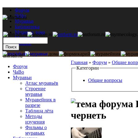
Форум
ЧаВо
Муравьи
Библиотека
Муравьи дома
Мастерская
Каталог
antclub.ru
Главная
»
Форум
»
Общие воп
Форум
Категории
ЧаВо
Муравьи
Общие вопросы
Атлас муравьёв
Строение
муравья
Муравейник в
разрезе
Таблица лёта
чернеть
Методы
изучения
Фильмы о
муравьях