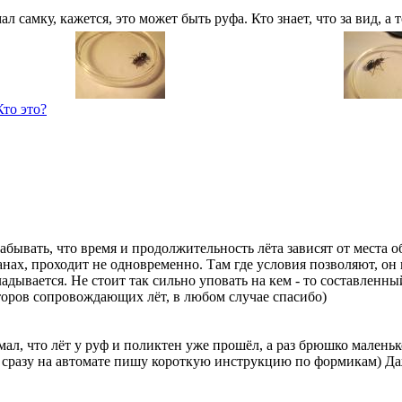
 самку, кажется, это может быть руфа. Кто знает, что за вид, а т
Кто это?
забывать, что время и продолжительность лёта зависят от места о
нах, проходит не одновременно. Там где условия позволяют, он 
адывается. Не стоит так сильно уповать на кем - то составленны
торов сопровождающих лёт, в любом случае спасибо)
ал, что лёт у руф и поликтен уже прошёл, а раз брюшко маленько
сразу на автомате пишу короткую инструкцию по формикам) Даже