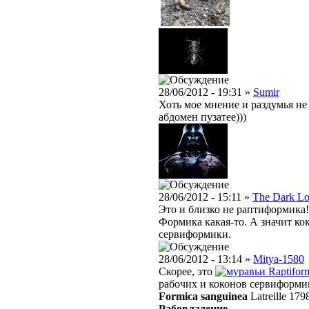
28/06/2012 - 19:31 »
Sumir
Хоть мое мнение и раздумья не в
абдомен пузатее)))
28/06/2012 - 15:11 »
The Dark Lo
Это и близко не раптиформика!
Формика какая-то. А значит ко
сервиформики.
28/06/2012 - 13:14 »
Mitya-1580
Скорее, это
Raptifor
рабочих и коконов сервиформик
Formica sanguinea
Latreille 179
Рабовладение