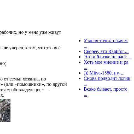
 рабочих, но у меня уже живут
У меня точно такая ж
...
ьше уверен в том, что это всё
Скорее, это Raptifor ...
Это и близко не рапт ...
Хоть мое мнение и ра
тно)
...
))) Mitya-1580, ну, ...
Снова подводит логик
о от семьи хозяина, но
...
ы» (или «помощники», по другой
Всяко бывает, просто
ения «рабовладельцев» —
...
х.