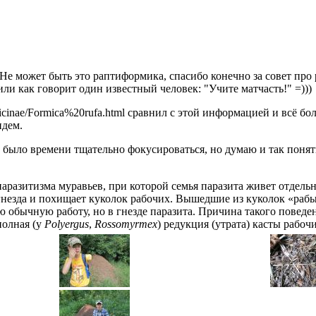
??? Не может быть это раптиформика, спасибо конечно за совет про
 или как говорит один известный человек: "Учите матчасть!" =)))
micinae/Formica%20rufa.html сравнил с этой информацией и всё бол
видем.
е было времени тщательно фокусироваться, но думаю и так поня
аразитизма муравьев, при которой семья паразита живет отдельн
 гнезда и похищает куколок рабочих. Вышедшие из куколок «раб
 обычную работу, но в гнезде паразита. Причина такого повед
полная (у
Polyergus
,
Rossomyrmex
) редукция (утрата) касты рабочи