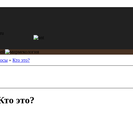
росы
»
Кто это?
Кто это?