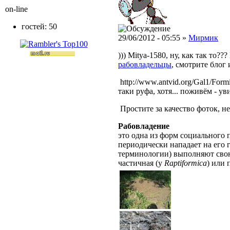
on-line
гостей: 50
29/06/2012 - 05:55 »
Мирмик
))) Mitya-1580, ну, как так то
рабовладельцы
, смотрите блог
http://www.antvid.org/Gal1/For
таки руфа, хотя... поживём - у
Простите за качество фоток, н
Рабовладение
это одна из форм социального п
периодически нападает на его
терминологии) выполняют свою
частичная (у
Raptiformica
) или 