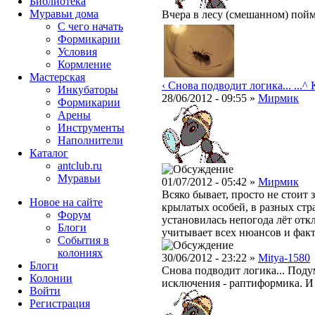
Библиотека
Муравьи дома
Вчера в лесу (смешанном) поймал
С чего начать
Формикарии
Условия
Кормление
Мастерская
‹ Снова подводит логика... ...
^ 
Инкубаторы
28/06/2012 - 09:55 »
Мирмик
Формикарии
Арены
Инструменты
Наполнители
Каталог
antclub.ru
Муравьи
01/07/2012 - 05:42 »
Мирмик
Всяко бывает, просто не стоит 
Новое на сайте
крылатых особей, в разных стра
Форум
установилась непогода лёт откл
Блоги
учитывает всех нюансов и фак
События в
колониях
30/06/2012 - 23:22 »
Mitya-1580
Блоги
Снова подводит логика... Подум
Колонии
исключения - раптиформика. И 
Войти
Peгиcтpaция