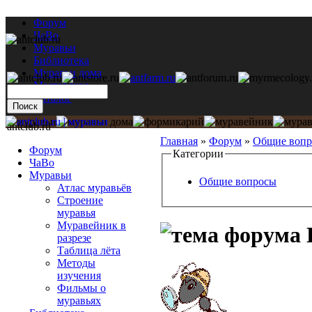
Форум
ЧаВо
Муравьи
Библиотека
Муравьи дома
Мастерская
Каталог
antclub.ru
Главная
»
Форум
»
Общие воп
Форум
Категории
ЧаВо
Муравьи
Общие вопросы
Атлас муравьёв
Строение
муравья
Муравейник в
разрезе
Таблица лёта
Методы
изучения
Фильмы о
муравьях