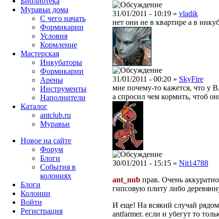
Библиотека
Муравьи дома
31/01/2011 - 10:19 »
vladik
С чего начать
нет они не в квартире а в инкуб
Формикарии
Условия
Кормление
Мастерская
Инкубаторы
Формикарии
31/01/2011 - 00:20 »
SkyFire
Арены
мне почему-то кажется, что у В
Инструменты
а спросил чем кормить, чтоб он
Наполнители
Каталог
antclub.ru
Муравьи
Новое на сайте
Форум
Блоги
30/01/2011 - 15:15 »
Nit14788
События в
колониях
ant_nub
прав. Очень аккуратно
Блоги
гипсовую плиту либо деревянн
Колонии
Войти
И еще! На всякий случай рядом
Peгиcтpaция
antfarmer. если и убегут то тол