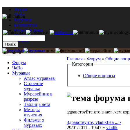
Форум
ЧаВо
Муравьи
Библиотека
Муравьи дома
Мастерская
Каталог
antclub.ru
Главная
»
Форум
»
Общие воп
Форум
Категории
ЧаВо
Муравьи
Общие вопросы
Атлас муравьёв
Строение
муравья
Муравейник в
разрезе
Таблица лёта
Методы
здравствуйте.кто знает ,чем ко
изучения
Фильмы о
Здравствуйте, vladik!На ... ›
муравьях
29/01/2011 - 19:47 »
vladik