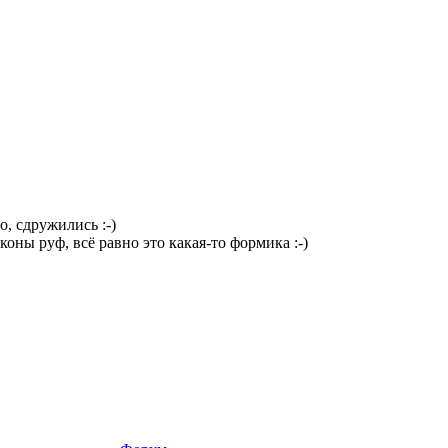
о, сдружились :-)
оны руф, всё равно это какая-то формика :-)