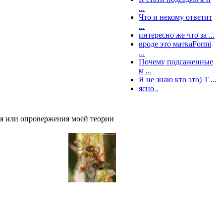
...
Что и некому ответит
...
интересно же что за ...
вроде это маткаFormi
...
Почему подсаженные
м ...
Я не знаю кто это) Т ...
ясно .
я или опровержения моей теории