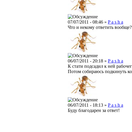
07/07/2011 - 08:46 »
P a s h a
Что и некому ответить вообще?
06/07/2011 - 20:18 »
P a s h a
К стати подсадил к ней рабочег
Потом собираюсь подкинуть кок
06/07/2011 - 18:13 »
P a s h a
Буду благодарен за ответ!