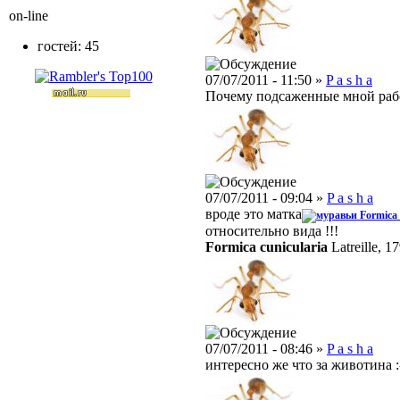
on-line
гостей: 45
07/07/2011 - 11:50 »
P a s h a
Почему подсаженные мной рабо
07/07/2011 - 09:04 »
P a s h a
вроде это матка
Formica 
относительно вида !!!
Formica cunicularia
Latreille, 1
07/07/2011 - 08:46 »
P a s h a
интересно же что за животина :