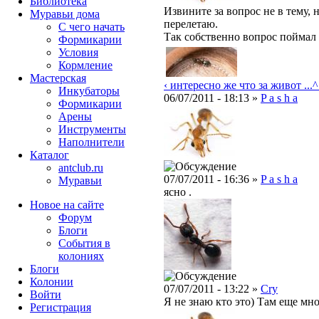
Библиотека
Извините за вопрос не в тему,
Муравьи дома
перелетаю.
С чего начать
Так собственно вопрос поймал 
Формикарии
Условия
Кормление
Мастерская
‹ интересно же что за живот ...
^
Инкубаторы
06/07/2011 - 18:13 »
P a s h a
Формикарии
Арены
Инструменты
Наполнители
Каталог
antclub.ru
07/07/2011 - 16:36 »
P a s h a
Муравьи
ясно .
Новое на сайте
Форум
Блоги
События в
колониях
Блоги
Колонии
07/07/2011 - 13:22 »
Cry
Войти
Я не знаю кто это) Там еще мно
Peгиcтpaция