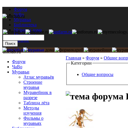
Форум
ЧаВо
Муравьи
Библиотека
Муравьи дома
Мастерская
Каталог
antclub.ru
Главная
»
Форум
»
Общие воп
Форум
Категории
ЧаВо
Муравьи
Общие вопросы
Атлас муравьёв
Строение
муравья
Муравейник в
разрезе
Таблица лёта
Методы
изучения
Фильмы о
муравьях