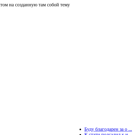
атом на созданную там собой тему
Буду благодарен за о ...
К стати подсадил к н