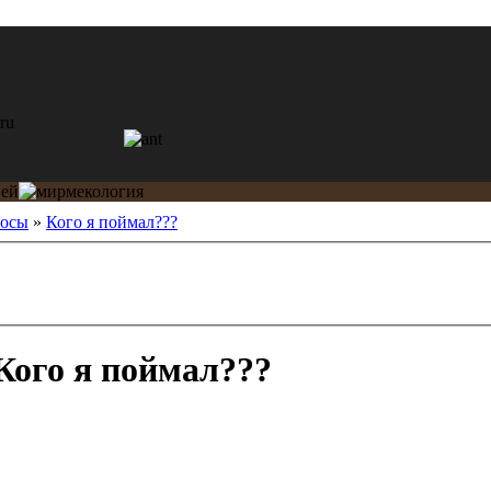
росы
»
Кого я поймал???
Кого я поймал???