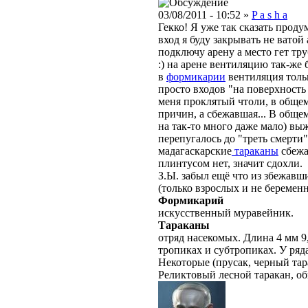
03/08/2011 - 10:52 »
P a s h a
Гекко! Я уже так сказать проду
вход я буду закрывать не вато
подключу арену а место гет тр
:) на арене вентиляцию так-же б
в
формикарии
вентиляция тольк
просто входов "на поверхность 
меня проклятый чтоли, в общем
причин, а сбежавшая... В общ
на так-то много даже мало) выж
перепугалось до "треть смерти
мадагаскарские
тараканы
сбежа
плинтусом нет, значит сдохли.
З.Ы. забыл ещё что из збежавш
(только взрослых и не беремен
Формикарий
искусственный муравейник.
Тараканы
отряд насекомых. Длина 4 мм 9
тропиках и субтропиках. У ряд
Некоторые (прусак, черный тар
Реликтовый лесной таракан, о