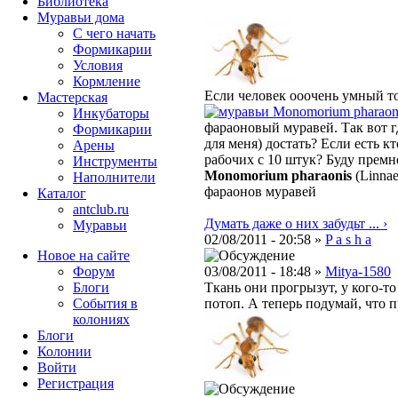
Библиотека
Муравьи дома
С чего начать
Формикарии
Условия
Кормление
Если человек ооочень умный то
Мастерская
Monomorium pharaon
Инкубаторы
фараоновый муравей. Так вот г
Формикарии
для меня) достать? Если есть к
Арены
рабочих с 10 штук? Буду премн
Инструменты
Monomorium pharaonis
(Linnae
Наполнители
фараонов муравей
Каталог
antclub.ru
Думать даже о них забудьт ... ›
Муравьи
02/08/2011 - 20:58 »
P a s h a
Новое на сайте
Форум
03/08/2011 - 18:48 »
Mitya-1580
Блоги
Ткань они прогрызут, у кого-то
События в
потоп. А теперь подумай, что п
колониях
Блоги
Колонии
Войти
Peгиcтpaция