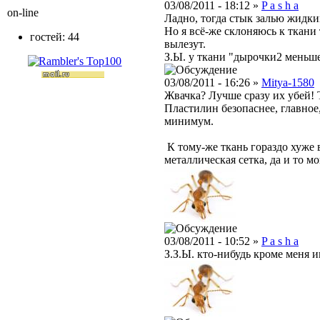
03/08/2011 - 18:12 »
P a s h a
on-line
Ладно, тогда стык залью жидки
Но я всё-же склоняюсь к ткани 
гостей: 44
вылезут.
З.Ы. у ткани "дырочки2 меньше 
03/08/2011 - 16:26 »
Mitya-1580
Жвачка? Лучше сразу их убей! 
Пластилин безопаснее, главное
минимум.
К тому-же ткань гораздо хуже
металлическая сетка, да и то мо
03/08/2011 - 10:52 »
P a s h a
З.З.Ы. кто-нибудь кроме меня и