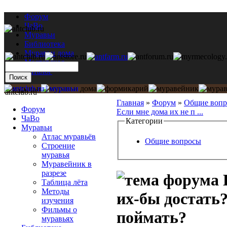
Форум
ЧаВо
Муравьи
Библиотека
Муравьи дома
Мастерская
Каталог
antclub.ru
Главная
»
Форум
»
Общие воп
Форум
Если мне дома их не п ...
ЧаВо
Категории
Муравьи
Атлас муравьёв
Общие вопросы
Строение
муравья
Муравейник в
разрезе
Таблица лёта
Методы
их-бы достать?
изучения
Фильмы о
поймать?
муравьях