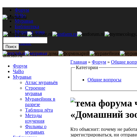
Форум
ЧаВо
Муравьи
Библиотека
Муравьи дома
Мастерская
Каталог
antclub.ru
Главная
»
Форум
»
Общие воп
Форум
Категории
ЧаВо
Муравьи
Общие вопросы
Атлас муравьёв
Строение
муравья
Муравейник в
ч
разрезе
Таблица лёта
«Домашний зо
Методы
изучения
Фильмы о
Кто объяснит: почему не работ
муравьях
зарегистрироваться, ни отправи