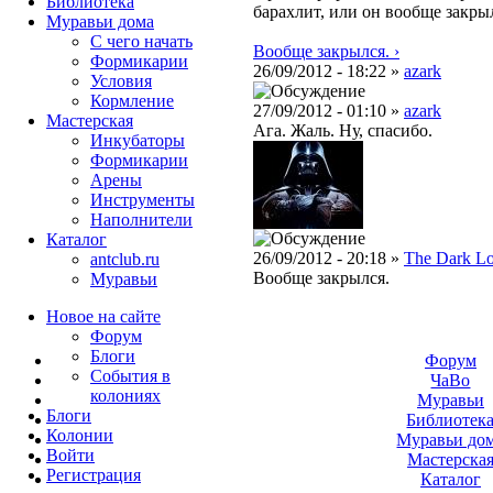
Библиотека
барахлит, или он вообще закры
Муравьи дома
С чего начать
Вообще закрылся. ›
Формикарии
26/09/2012 - 18:22 »
azark
Условия
Кормление
27/09/2012 - 01:10 »
azark
Мастерская
Ага. Жаль. Ну, спасибо.
Инкубаторы
Формикарии
Арены
Инструменты
Наполнители
Каталог
26/09/2012 - 20:18 »
The Dark L
antclub.ru
Вообще закрылся.
Муравьи
Новое на сайте
Форум
Блоги
Форум
События в
ЧаВо
колониях
Муравьи
Блоги
Библиотек
Колонии
Муравьи до
Войти
Мастерска
Peгиcтpaция
Каталог