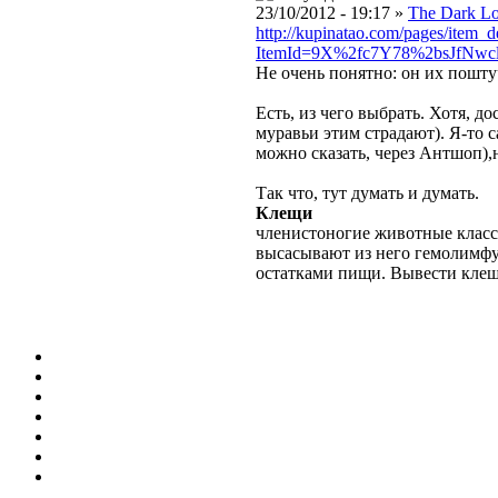
23/10/2012 - 19:17 »
The Dark L
http://kupinatao.com/pages/item_de
ItemId=9X%2fc7Y78%2bsJfN
Не очень понятно: он их пошту
Есть, из чего выбрать. Хотя, д
муравьи этим страдают). Я-то с
можно сказать, через Антшоп),н
Так что, тут думать и думать.
Клещи
членистоногие животные класс
высасывают из него гемолимфу
остатками пищи. Вывести клещ