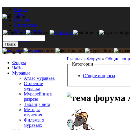
Форум
ЧаВо
Муравьи
Библиотека
Муравьи дома
Мастерская
Каталог
antclub.ru
Главная
»
Форум
»
Общие воп
Форум
Категории
ЧаВо
Муравьи
Общие вопросы
Атлас муравьёв
Строение
муравья
Муравейник в
разрезе
Таблица лёта
Методы
изучения
Фильмы о
муравьях