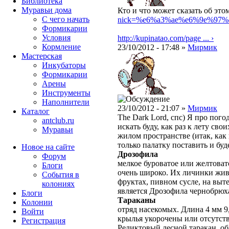
Библиотека
Муравьи дома
Кто и что может сказать об это
С чего начать
nick=%e6%a3%ae%e6%9e%97%
Формикарии
Условия
http://kupinatao.com/page ... ›
Кормление
23/10/2012 - 17:48 »
Мирмик
Мастерская
Инкубаторы
Формикарии
Арены
Инструменты
Наполнители
23/10/2012 - 21:07 »
Мирмик
Каталог
The Dark Lord, спс) Я про пого
antclub.ru
искать буду, как раз к лету св
Муравьи
жилом пространстве (итак, как
только палатку поставить и буде
Новое на сайте
Дрозофила
Форум
мелкое буроватое или желтовато
Блоги
очень широко. Их личинки жив
События в
фруктах, пивном сусле, на выт
колониях
является Дрозофила чернобрюхая
Блоги
Тараканы
Колонии
отряд насекомых. Длина 4 мм 9
Войти
крылья укорочены или отсутств
Peгиcтpaция
Реликтовый лесной таракан, о