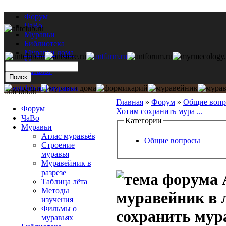
Форум
ЧаВо
Муравьи
Библиотека
Муравьи дома
Мастерская
Каталог
antclub.ru
Главная
»
Форум
»
Общие воп
Форум
Хотим сохранить мура ...
ЧаВо
Категории
Муравьи
Атлас муравьёв
Общие вопросы
Строение
муравья
Муравейник в
разрезе
Таблица лёта
Методы
муравейник в 
изучения
Фильмы о
сохранить мур
муравьях