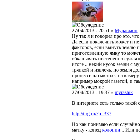
27/04/2013 - 20:51 »
Муравьюн
Ну так я и говорил про это, чт
Да если покалечить может и нет
факторов, если вынуть землю 
приготовленную ямку то может
обкапывать постепенно сужая к
итоге .. некий кусок земли с 
тряпкой и извлечь, но земля до
процессе натыкаться на камеру
например мокрой газетой, и та
27/04/2013 - 19:37 »
myrashik
В интернете есть только такой 
http://tirg.ru/?p=337
Но как понимаю если случайно
матку - конец
колонии
... Или н