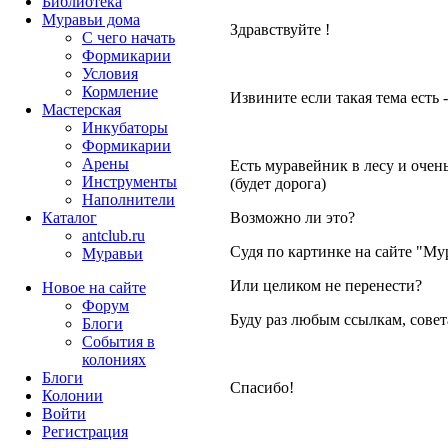
Библиотека
Муравьи дома
Здравствуйте !
С чего начать
Формикарии
Условия
Кормление
Извините если такая тема есть -
Мастерская
Инкубаторы
Формикарии
Арены
Есть муравейник в лесу и очень
Инструменты
(будет дорога)
Наполнители
Каталог
Возможно ли это?
antclub.ru
Судя по картинке на сайте "Мур
Муравьи
Или целиком не перенести?
Новое на сайте
Форум
Буду раз любым ссылкам, совета
Блоги
События в
колониях
Блоги
Спасибо!
Колонии
Войти
Peгиcтpaция