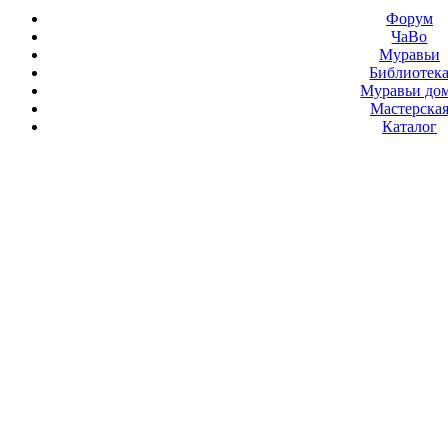
Форум
ЧаВо
Муравьи
Библиотек
Муравьи до
Мастерска
Каталог