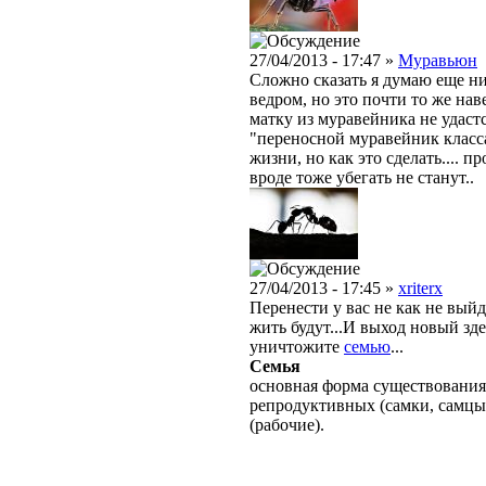
27/04/2013 - 17:47 »
Муравьюн
Сложно сказать я думаю еще ник
ведром, но это почти то же нав
матку из муравейника не удастс
"переносной муравейник класса
жизни, но как это сделать.... п
вроде тоже убегать не станут..
27/04/2013 - 17:45 »
xriterx
Перенести у вас не как не выйд
жить будут...И выход новый зде
уничтожите
семью
...
Семья
основная форма существования
репродуктивных (самки, самцы
(рабочие).