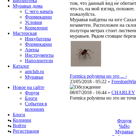
Библиотека
том, что данный вид не обитает
Муравьи дома
что-то, на мой взгляд, похожее
С чего начать
пожалуйста.
Формикарии
Муравья найдены на юге Сахал
Условия
незаметен. Расположен на скл
Кормление
полутора метрах стоит листвен
Мастерская
муравьев. Рядом стоящие березы
Инкубаторы
Формикарии
Арены
Инструменты
Наполнители
Каталог
antclub.ru
Formica polystena но это ... ›
Муравьи
23/05/2018 - 05:22 »
FreedomWi
Новое на сайте
08/07/2018 - 16:44 »
CHARLEY
Форум
Formica polystena но это не точ
Блоги
События в
колониях
Блоги
Колонии
Форум
Войти
ЧаВо
Peгиcтpaция
Муравьи