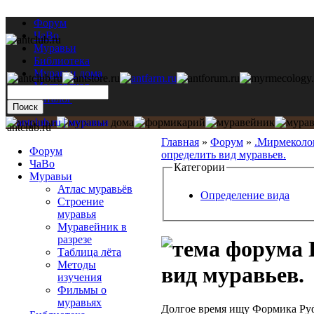
Форум
ЧаВо
Муравьи
Библиотека
Муравьи дома
Мастерская
Каталог
antclub.ru
Главная
»
Форум
»
.Мирмеколо
Форум
определить вид муравьев.
ЧаВо
Категории
Муравьи
Атлас муравьёв
Определение вида
Строение
муравья
Муравейник в
разрезе
Таблица лёта
Методы
вид муравьев.
изучения
Фильмы о
муравьях
Долгое время ищу Формика Руф