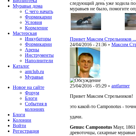
Библиотека
следующий день уже ходила по 
Муравьи дома
муравьев не было, помогите оп
С чего начать
Формикарии
Условия
Кормление
Мастерская
Инкубаторы
Привет Максим Стрельников ...
Формикарии
24/04/2016 - 21:36 »
Максим Ст
Арены
Инструменты
Наполнители
Каталог
antclub.ru
Муравьи
25/04/2016 - 05:29 »
antfarmer
Новое на сайте
Форум
Привет Максим Стрельников!
Блоги
События в
это какой-то Camponotus - точне
колониях
Блоги
удачи.
Колонии
Войти
Genus: Camponotus
Mayr, 1861
Peгиcтpaция
древоточцы, сахарные муравьи