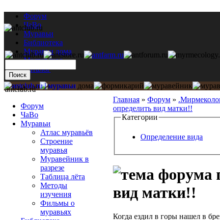
Форум
ЧаВо
Муравьи
Библиотека
Муравьи дома
Мастерская
Каталог
antclub.ru
Главная
»
Форум
»
.Мирмеколо
Форум
определить вид матки!!
ЧаВо
Категории
Муравьи
Атлас муравьёв
Определение вида
Строение
муравья
Муравейник в
разрезе
Таблица лёта
Методы
вид матки!!
изучения
Фильмы о
муравьях
Когда ездил в горы нашел в бр