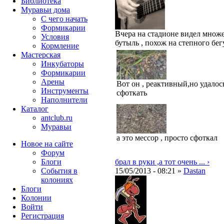
Библиотека
Муравьи дома
С чего начать
Формикарии
Вчера на стадионе видел множ
Условия
бутыль , похож на степного бе
Кормление
Мастерская
Инкубаторы
Формикарии
Арены
Вот он , реактивный,но удалос
Инструменты
сфоткать
Наполнители
Каталог
antclub.ru
Муравьи
а это мессор , просто сфоткал
Новое на сайте
Форум
Блоги
брал в руки ,а тот очень ... ›
События в
15/05/2013 - 08:21 »
Dastan
колониях
Блоги
Колонии
Войти
Peгиcтpaция