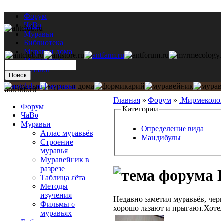
Форум
ЧаВо
Муравьи
Библиотека
Муравьи дома
Мастерская
Каталог
antclub.ru
Главная
»
Форум
»
.Мирмеколо
Форум
Категории
ЧаВо
Муравьи
Определение вида
Атлас муравьёв
Мандибулы
Строение
муравья
Муравейник в
разрезе
Таблица лёта
Методы
изучения
Недавно заметил муравьёв, чер
Фильмы о
хорошо лазают и прыгают.Хотел
муравьях