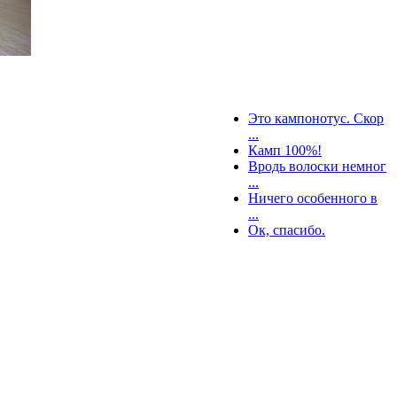
Это кампонотус. Скор
...
Камп 100%!
Вродь волоски немног
...
Ничего особенного в
...
Ок, спасибо.