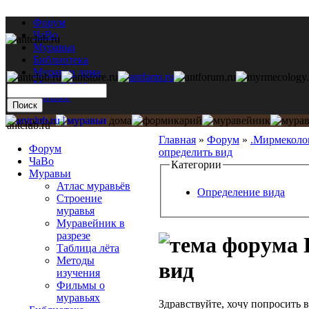
Форум
ЧаВо
Муравьи
Библиотека
Муравьи дома
Мастерская
Каталог
antclub.ru
Главная
»
Форум
»
.Мирмеколо
Форум
определить вид
ЧаВо
Категории
Муравьи
Атлас муравьёв
Определение вида
Строение
муравья
Муравейник в
разрезе
Таблица лёта
Методы
вид
изучения
Фильмы о
муравьях
Здравствуйте, хочу попросить 