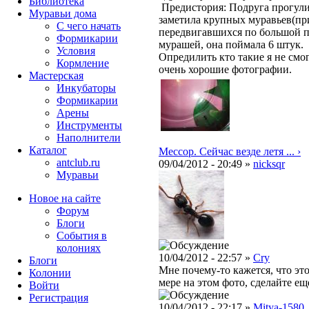
Библиотека
Предистория: Подруга прогулив
Муравьи дома
заметила крупных муравьев(пр
С чего начать
передвигавшихся по большой п
Формикарии
мурашей, она поймала 6 штук.
Условия
Опредилить кто такие я не смог
Кормление
очень хорошие фотографии.
Мастерская
Инкубаторы
Формикарии
Арены
Инструменты
Наполнители
Каталог
Мессор. Сейчас везде летя ... ›
antclub.ru
09/04/2012 - 20:49 »
nicksqr
Муравьи
Новое на сайте
Форум
Блоги
События в
колониях
10/04/2012 - 22:57 »
Cry
Блоги
Мне почему-то кажется, что эт
Колонии
мере на этом фото, сделайте ещ
Войти
Peгиcтpaция
10/04/2012 - 22:17 »
Mitya-1580