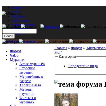
Форум
ЧаВо
Муравьи
Библиотека
Муравьи дома
Мастерская
Каталог
antclub.ru
Главная
»
Форум
»
.Мирмеколо
Форум
вид?
ЧаВо
Категории
Муравьи
Атлас муравьёв
Определение вида
Строение
муравья
Муравейник в
разрезе
П
Таблица лёта
Методы
изучения
Фильмы о
муравьях