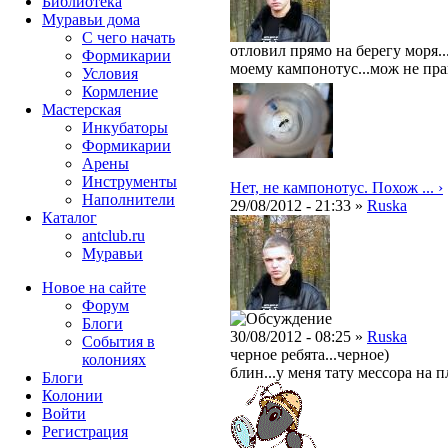
Библиотека
Муравьи дома
С чего начать
отловил прямо на берегу моря..
Формикарии
моему кампонотус...мож не пра
Условия
Кормление
Мастерская
Инкубаторы
Формикарии
Арены
Инструменты
Нет, не кампонотус. Похож ... ›
Наполнители
29/08/2012 - 21:33 »
Ruska
Каталог
antclub.ru
Муравьи
Новое на сайте
Форум
Блоги
30/08/2012 - 08:25 »
Ruska
События в
черное ребята...черное)
колониях
блин...у меня тату мессора на 
Блоги
Колонии
Войти
Peгиcтpaция