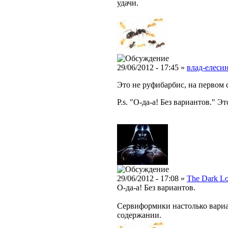
удачи.
29/06/2012 - 17:45 »
влад-елесин
Это не руфибарбис, на первом с
P.s. "О-да-а! Без вариантов." Э
29/06/2012 - 17:08 »
The Dark L
О-да-а! Без вариантов.
Сервиформики настолько вариаб
содержании.