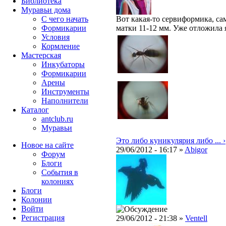
Библиотека
Муравьи дома
С чего начать
Вот какая-то сервиформика, са
Формикарии
матки 11-12 мм. Уже отложила 
Условия
Кормление
Мастерская
Инкубаторы
Формикарии
Арены
Инструменты
Наполнители
Каталог
antclub.ru
Муравьи
Это либо куникулярия либо ... ›
Новое на сайте
29/06/2012 - 16:17 »
Abigor
Форум
Блоги
События в
колониях
Блоги
Колонии
Войти
Peгиcтpaция
29/06/2012 - 21:38 »
Ventell