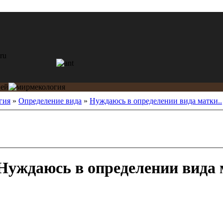
гия
»
Определение вида
»
Нуждаюсь в определении вида матки..
Нуждаюсь в определении вида 