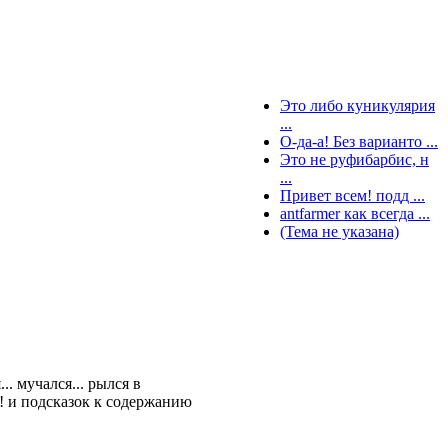
Это либо куникулярия
...
О-да-а! Без варианто ...
Это не руфибарбис, н
...
Привет всем! подд ...
antfarmer как всегда ...
(Тема не указана)
. мучался... рылся в
! и подсказок к содержанию