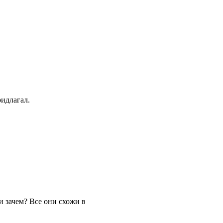
.
ридлагал.
и зачем? Все они схожи в