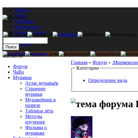
Форум
ЧаВо
Муравьи
Библиотека
Муравьи дома
Мастерская
Каталог
antclub.ru
Главная
»
Форум
»
.Мирмеколо
Форум
Категории
ЧаВо
Муравьи
Определение вида
Атлас муравьёв
Строение
муравья
Муравейник в
разрезе
Таблица лёта
Методы
изучения
Фильмы о
муравьях