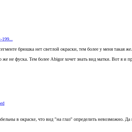
-199...
егменте брюшка нет светлой окраски, тем более у меня такая же
то же не фуска. Тем более Abigor хочет знать вид матки. Вот я и п
ord
ельны в окраске, что вид "на глаз" определить невозможно. Да 