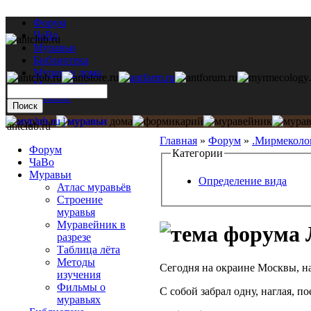
Форум
ЧаВо
Муравьи
Библиотека
Муравьи дома
Мастерская
Каталог
antclub.ru
Главная
»
Форум
»
.Мирмеколо
Форум
Категории
ЧаВо
Муравьи
Определение вида
Атлас муравьёв
Строение
муравья
Муравейник в
Л
разрезе
Таблица лёта
Методы
Сегодня на окраине Москвы, н
изучения
Фильмы о
С собой забрал одну, наглая, 
муравьях