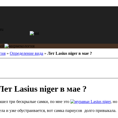
гия
»
Определение вида
»
Лет Lasius niger в мае ?
ет Lasius niger в мае ?
ашел три бескрылые самки, по мне это
Lasius niger
, н
поела и уже обустраивается, вот самка париусов долго привыкала