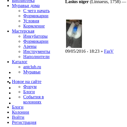
Библиотека
Lasius niger
(Linnaeus, 1758)
Муравьи дома
С чего начать
Формикарии
Условия
Кормление
Мастерская
Инкубаторы
Формикарии
Арены
09/05/2016 - 18:23 »
FasV
Инструменты
Наполнители
Каталог
antclub.ru
Муравьи
Новое на сайте
Форум
Блоги
События в
колониях
Блоги
Колонии
Войти
Peгиcтpaция