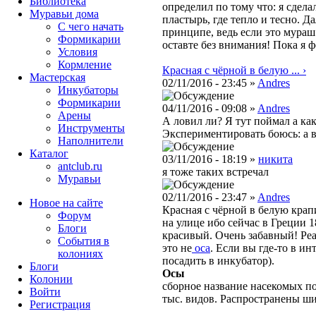
Библиотека
определил по тому что: я сдел
Муравьи дома
пластырь, где тепло и тесно. Д
С чего начать
принципе, ведь если это мураш
Формикарии
оставте без внимания! Пока я ф
Условия
Кормление
Красная с чёрной в белую ... ›
Мастерская
02/11/2016 - 23:45 »
Andres
Инкубаторы
Формикарии
04/11/2016 - 09:08 »
Andres
Арены
А ловил ли? Я тут поймал а как
Инструменты
Экспериментировать боюсь: а в
Наполнители
Каталог
03/11/2016 - 18:19 »
никита
antclub.ru
я тоже таких встречал
Муравьи
02/11/2016 - 23:47 »
Andres
Новое на сайте
Красная с чёрной в белую крап
Форум
на улице ибо сейчас в Греции 1
Блоги
красивый. Очень забавный! Реа
События в
это не
оса
. Если вы где-то в и
колониях
посадить в инкубатор).
Блоги
Осы
Колонии
сборное название насекомых по
Войти
тыс. видов. Распространены ш
Peгиcтpaция