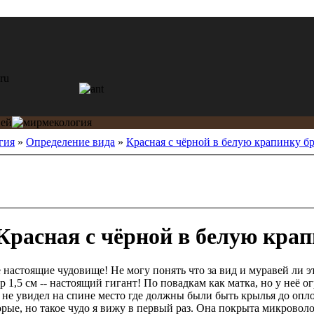
гия
»
Определение вида
»
Красная с чёрной в белую крапинку 
Красная с чёрной в белую кра
 настоящие чудовище! Не могу понять что за вид и муравей ли э
 1,5 см -- настоящий гигант! По повадкам как матка, но у неё о
 я не увидел на спине место где должны были быть крылья до опл
рые, но такое чудо я вижу в первый раз. Она покрыта микроволо