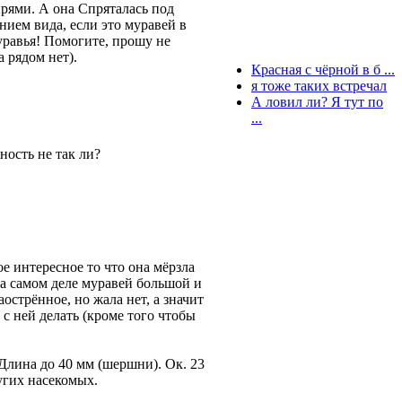
ырями. А она Спряталась под
ением вида, если это муравей в
уравья! Помогите, прошу не
 рядом нет).
Красная с чёрной в б ...
я тоже таких встречал
А ловил ли? Я тут по
...
ность не так ли?
 интересное то что она мёрзла
 На самом деле муравей большой и
стрённое, но жала нет, а значит
 с ней делать (кроме того чтобы
Длина до 40 мм (шершни). Ок. 23
угих насекомых.