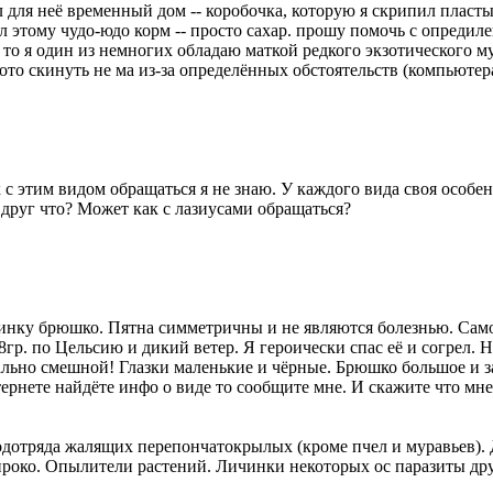
ал для неё временный дом -- коробочка, которую я скрипил пласт
ал этому чудо-юдо корм -- просто сахар. прошу помочь с опредил
 то я один из немногих обладаю маткой редкого экзотического м
ото скинуть не ма из-за определённых обстоятельств (компьютера
 с этим видом обращаться я не знаю. У каждого вида своя особен
друг что? Может как с лазиусами обращаться?
инку брюшко. Пятна симметричны и не являются болезнью. Самое
8гр. по Цельсию и дикий ветер. Я героически спас её и согрел.
льно смешной! Глазки маленькие и чёрные. Брюшко большое и зао
нтернете найдёте инфо о виде то сообщите мне. И скажите что мне
дотряда жалящих перепончатокрылых (кроме пчел и муравьев). 
ироко. Опылители растений. Личинки некоторых ос паразиты др