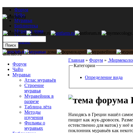
Форум
ЧаВо
Муравьи
Библиотека
Муравьи дома
Мастерская
Каталог
antclub.ru
Главная
»
Форум
»
.Мирмеколо
Форум
Категории
ЧаВо
Муравьи
Определение вида
Атлас муравьёв
Строение
муравья
Муравейник в
разрезе
Таблица лёта
Методы
Находясь в Греции нашёл самое
изучения
пищит как жук-дровосек. Размер
Фильмы о
естевственно для маток) у неё
муравьях
поклонник муравьёв как некото