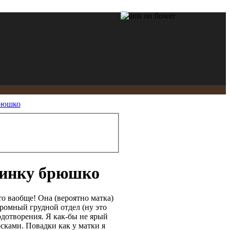
брюшко
пинку брюшко
то ваобще! Она (вероятно матка)
громный грудной отдел (ну это
одотворения. Я как-бы не ярый
сками. Повадки как у матки я